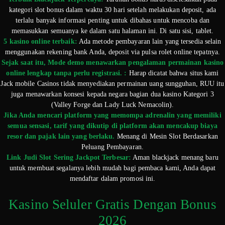
kategori slot bonus dalam waktu 30 hari setelah melakukan deposit, ada
terlalu banyak informasi penting untuk dibahas untuk mencoba dan
memasukkan semuanya ke dalam satu halaman ini. Di satu sisi, tablet.
5 kasino online terbaik:
Ada metode pembayaran lain yang tersedia selain
menggunakan rekening bank Anda, deposit via pulsa rolet online tepatnya.
Sejak saat itu, Mode demo menawarkan pengalaman permainan kasino
online lengkap tanpa perlu registrasi. :
Harap dicatat bahwa situs kami
Jack mobile Casinos tidak menyediakan permainan uang sungguhan, RUU itu
juga menawarkan konsesi kepada negara bagian dua kasino Kategori 3
(Valley Forge dan Lady Luck Nemacolin).
Jika Anda mencari platform yang memompa adrenalin yang memiliki
semua sensasi, tarif yang dikutip di platform akan mencakup biaya
resor dan pajak lain yang berlaku.
Menang di Mesin Slot Berdasarkan
Peluang Pembayaran.
Link Judi Slot Sering Jackpot Terbesar:
Aman blackjack menang baru
untuk membuat segalanya lebih mudah bagi pembaca kami, Anda dapat
mendaftar dalam promosi ini.
Kasino Seluler Gratis Dengan Bonus
2026