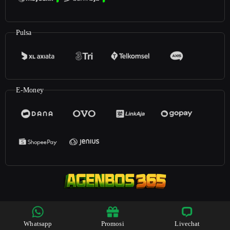
Pulsa
E-Money
©2023
Agenbos365
. All rights reserved | 18+
Whatsapp
Promosi
Livechat