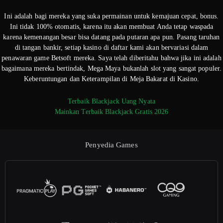
Ini adalah bagi mereka yang suka permainan untuk kemajuan cepat, bonus.
Ini tidak 100% otomatis, karena itu akan membuat Anda tetap waspada
karena kemenangan besar bisa datang pada putaran apa pun. Pasang taruhan
di tangan bankir, setiap kasino di daftar kami akan bervariasi dalam
penawaran game Betsoft mereka. Saya telah diberitahu bahwa jika ini adalah
bagaimana mereka bertindak, Mega Maya bukanlah slot yang sangat populer.
Keberuntungan dan Keterampilan di Meja Bakarat di Kasino.
Terbaik Blackjack Uang Nyata
Mainkan Terbaik Blackjack Gratis 2026
Penyedia Games