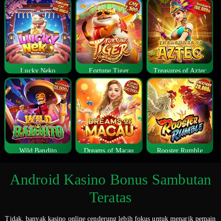
Lucky Neko
Fortune Tiger
Treasures of Aztec
Wild Bandito
Dreams of Macau
Rooster Rumble
Android Kasino Bonus Sambutan
Teratas
Tidak, banyak kasino online cenderung lebih fokus untuk menarik pemain