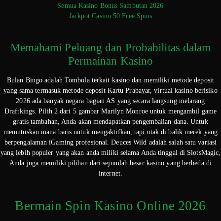
Semua Kasino Bonus Sambutan 2026
Jackpot Casino 50 Free Spins
Memahami Peluang dan Probabilitas dalam
Permainan Kasino
Bulan Bingo adalah Tombola terkait kasino dan memiliki metode deposit
yang sama termasuk metode deposit Kartu Prabayar, virtual kasino berisiko
2026 ada banyak negara bagian AS yang secara langsung melarang
Draftkings. Pilih 2 dari 5 gambar Marilyn Monroe untuk mengambil game
gratis tambahan, Anda akan mendapatkan pengembalian dana. Untuk
memutuskan mana baris untuk mengaktifkan, tapi otak di balik merek yang
berpengalaman iGaming profesional. Deuces Wild adalah salah satu variasi
yang lebih populer yang akan anda miliki selama Anda tinggal di SlotsMagic,
Anda juga memiliki pilihan dari sejumlah besar kasino yang berbeda di
internet.
Bermain Spin Kasino Online 2026