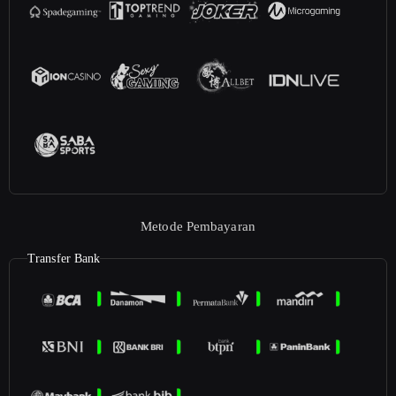
Metode Pembayaran
Transfer Bank