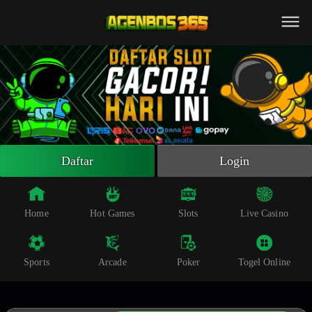
Beranda
Slot Online
Live Casino
Sportsbook
Arcade
Togel Online
Daftar
Login
Poker
Whatsapp
Home
Hot Games
Slots
Live Casino
Telegram
Sports
Arcade
Poker
Togel Online
Livechat