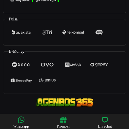
Pulsa
E-Money
©2023
Agenbos365
. All rights reserved | 18+
Whatsapp
Promosi
Livechat