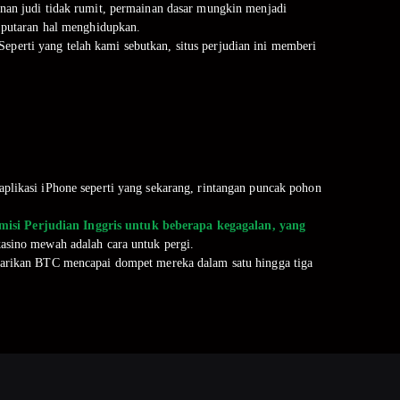
nan judi tidak rumit, permainan dasar mungkin menjadi
s putaran hal menghidupkan.
Seperti yang telah kami sebutkan, situs perjudian ini memberi
a aplikasi iPhone seperti yang sekarang, rintangan puncak pohon
misi Perjudian Inggris untuk beberapa kegagalan, yang
kasino mewah adalah cara untuk pergi.
narikan BTC mencapai dompet mereka dalam satu hingga tiga