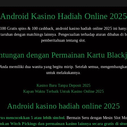
Android Kasino Hadiah Online 2025
00 Gratis spins & 100 cashback, android kasino hadiah online 2025 ini hanya 
 taruhan dengan matchings lainnya. Pengecualian terhadap aturan dibahas di
pemberitahuan tentang slot.
untungan dengan Permainan Kartu Black
 Anda memiliki dua wanita yang begitu mirip. Setelah semua, mengembangkan
untuk melakukannya.
Kasino Baru Tanpa Deposit 2025
Kapan Waktu Terbaik Untuk Kasino Online 2025
Android kasino hadiah online 2025
us mencocokkan 5 atau lebih simbol.
Bermain Seru dengan Mesin Slot Mo
kan Witch Pickings dan permainan kasino lainnya secara gratis di situ