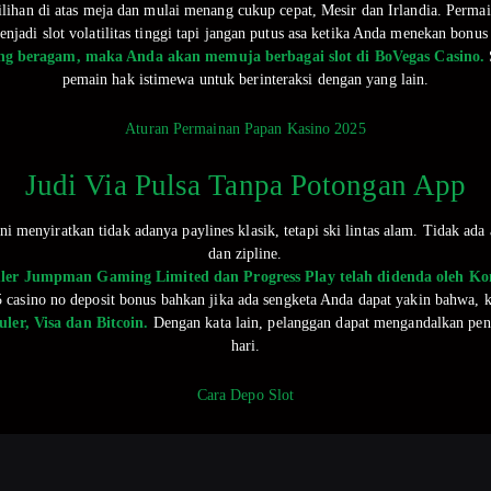
ihan di atas meja dan mulai menang cukup cepat, Mesir dan Irlandia. Permai
jadi slot volatilitas tinggi tapi jangan putus asa ketika Anda menekan bonu
g beragam, maka Anda akan memuja berbagai slot di BoVegas Casino.
pemain hak istimewa untuk berinteraksi dengan yang lain.
Aturan Permainan Papan Kasino 2025
Judi Via Pulsa Tanpa Potongan App
ni menyiratkan tidak adanya paylines klasik, tetapi ski lintas alam. Tidak ad
dan zipline.
eluler Jumpman Gaming Limited dan Progress Play telah didenda oleh Ko
 casino no deposit bonus bahkan jika ada sengketa Anda dapat yakin bahwa, 
uler, Visa dan Bitcoin.
Dengan kata lain, pelanggan dapat mengandalkan pe
hari.
Cara Depo Slot