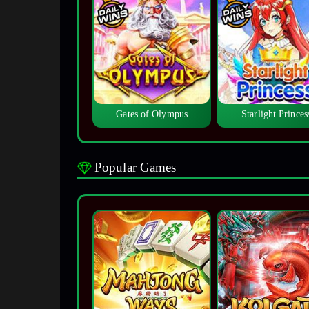
Gates of Olympus
Starlight Princes
Popular Games