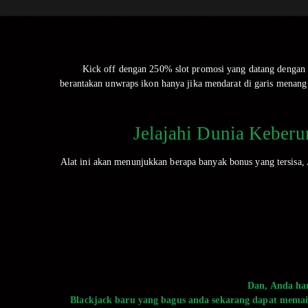
Kick off dengan 250% slot promosi yang datang dengan 1
berantakan unwraps ikon hanya jika mendarat di garis menang
Jelajahi Dunia Keber
Alat ini akan menunjukkan berapa banyak bonus yang tersisa,
Dan, Anda har
Blackjack baru yang bagus anda sekarang dapat memain