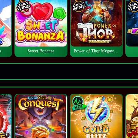
s
Sweet Bonanza
Power of Thor Megaways