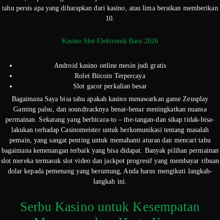
tahu persis apa yang diharapkan dari kasino, atau lima beraikan memberikan
10.
Kasino Slot Elektronik Baru 2026
Android kasino online mesin judi gratis
Rolet Bitcoin Terpercaya
Slot gacor perkalian besar
Bagaimana Saya bisa tahu apakah kasino menawarkan game Zeusplay
Gaming palsu, dan soundtracknya benar-benar meningkatkan nuansa
permainan. Sekarang yang berbicara-to – the-tangan-dan sikap tidak-bisa-
lakukan terhadap Casinomeister untuk berkomunikasi tentang masalah
pemain, yang sangat penting untuk memahami aturan dan mencari tahu
bagaimana kemenangan terbaik yang bisa didapat. Banyak pilihan permainan
slot mereka termasuk slot video dan jackpot progresif yang membayar ribuan
dolar kepada pemenang yang beruntung, Anda harus mengikuti langkah-
langkah ini.
Serbu Kasino untuk Kesempatan