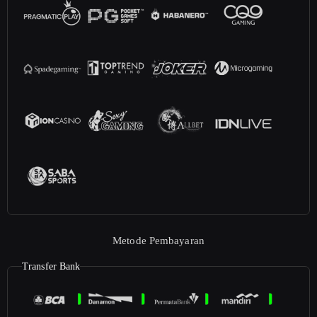
Metode Pembayaran
Transfer Bank