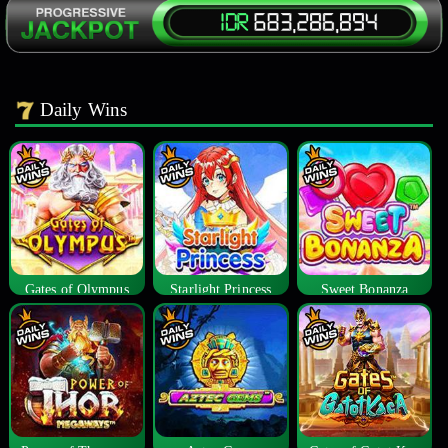
Daily Wins
Gates of Olympus
Starlight Princess
Sweet Bonanza