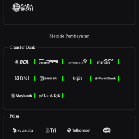
Metode Pembayaran
Transfer Bank
Pulsa