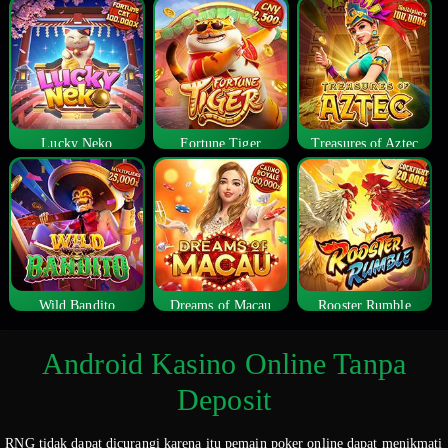
Lucky Neko
Fortune Tiger
Treasures of Aztec
Wild Bandito
Dreams of Macau
Rooster Rumble
Android Kasino Online Tanpa
Deposit
RNG tidak dapat dicurangi karena itu pemain poker online dapat menikmati