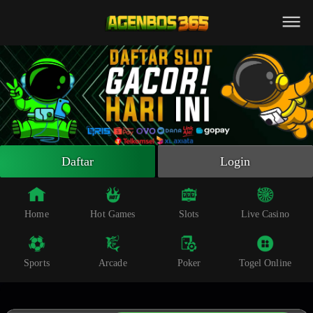
Beranda
Slot Online
Live Casino
Sportsbook
Arcade
Togel Online
Daftar
Login
Poker
Whatsapp
Home
Hot Games
Slots
Live Casino
Telegram
Sports
Arcade
Poker
Togel Online
Livechat