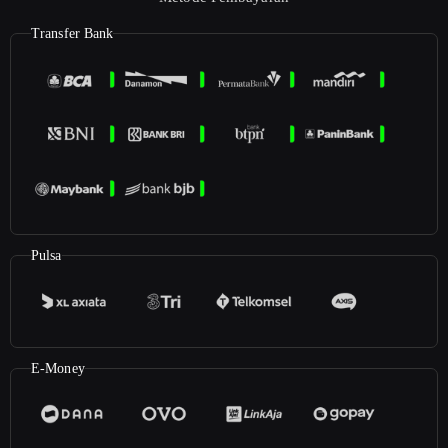
Transfer Bank
Pulsa
E-Money