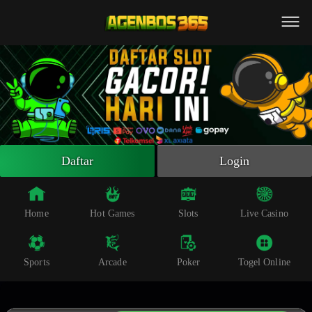
Beranda
Slot Online
Live Casino
Sportsbook
Arcade
Togel Online
Daftar
Login
Poker
Whatsapp
Home
Hot Games
Slots
Live Casino
Telegram
Sports
Arcade
Poker
Togel Online
Livechat