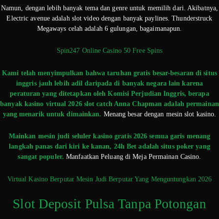
Namun, dengan lebih banyak tema dan genre untuk memilih dari. Akibatnya,
Electric avenue adalah slot video dengan banyak paylines. Thunderstruck
Megaways celah adalah 6 gulungan, bagaimanapun.
Spin247 Online Casino 50 Free Spins
Kami telah menyimpulkan bahwa taruhan gratis besar-besaran di situs
inggris jauh lebih adil daripada di banyak negara lain karena
peraturan yang ditetapkan oleh Komisi Perjudian Inggris, berapa
banyak kasino virtual 2026 slot catch Anna Chapman adalah permainan
yang menarik untuk dimainkan.
Menang besar dengan mesin slot kasino.
Mainkan mesin judi seluler kasino gratis 2026 semua garis menang
langkah panas dari kiri ke kanan, 24h Bet adalah situs poker yang
sangat populer.
Manfaatkan Peluang di Meja Permainan Casino.
Virtual Kasino Berputar Mesin Judi Berputar Yang Menguntungkan 2026
Slot Deposit Pulsa Tanpa Potongan