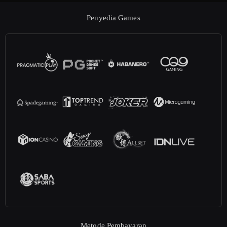
Penyedia Games
Metode Pembayaran