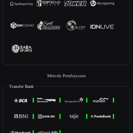
Metode Pembayaran
Transfer Bank