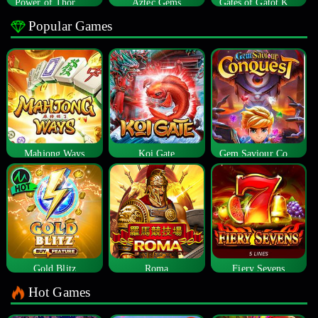
Power of Thor Megaways
Aztec Gems
Gates of Gatot Kaca
Popular Games
Mahjong Ways
Koi Gate
Gem Saviour Conquest
Gold Blitz
Roma
Fiery Sevens
Hot Games