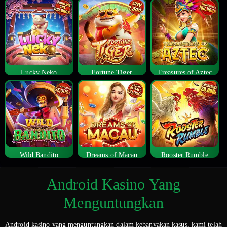
Lucky Neko
Fortune Tiger
Treasures of Aztec
Wild Bandito
Dreams of Macau
Rooster Rumble
Android Kasino Yang
Menguntungkan
Android kasino yang menguntungkan dalam kebanyakan kasus, kami telah