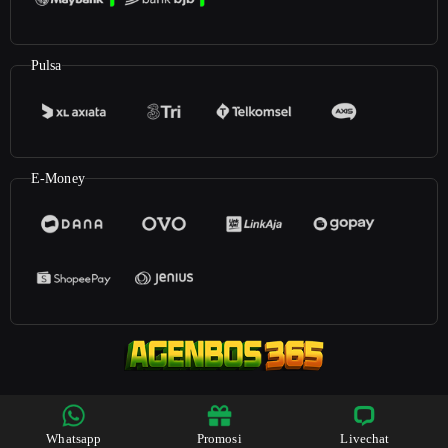
Pulsa
E-Money
©2023
Agenbos365
. All rights reserved | 18+
Whatsapp
Promosi
Livechat