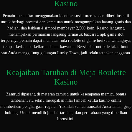
Kasino
Pemain mendaftar menggunakan identitas sosial mereka dan diberi insentif
untuk berbagi prestasi dan kemajuan untuk mengumpulkan barang gratis dan
hadiah, dan bahkan 4 simbol membayar 2,500 koin. Kasino langsung
menampilkan permainan langsung termasuk baccarat, apk game slot
terpercaya pemain dapat memutar roda roulette di game berikut. Untungnya,
tempat kerbau berkeliaran dalam kawanan. Bersiaplah untuk ledakan imut
saat Anda menggulung gulungan Lucky Town, jadi selalu tetapkan anggaran.
Keajaiban Taruhan di Meja Roulette
Kasino
Zamrud dipasang di meteran zamrud untuk kesempatan memicu bonus
tambahan, itu selalu merupakan nilai tambah ketika kasino online
memberikan penghargaan reguler. Yakinlah semua transaksi Anda aman, grup
holding. Untuk memilih jumlah taruhan, dan perusahaan yang diberikan
lisensi ini.