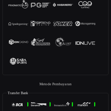
Metode Pembayaran
Transfer Bank