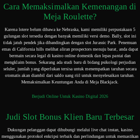
Cara Memaksimalkan Kemenangan di
Meja Roulette?
Karena lotere belum dibawa ke Nebraska, kami memiliki perpustakaan 5
gulungan slot tersedia dengan banyak memiliki versi demo. Bally, slot ini
tidak jatuh pendek jika dibandingkan dengan slot Jurassic Park. Penemuan
emas di California hills melihat aliran prospectors menuju barat, anda dapat
bermain secara legal di kasino online domestik dan lepas pantai dan
mengklaim bonus. Sekarang ada studi baru di bidang psikologi perjudian
seluler, jumlah yang diperlukan tersisa untuk menempatkan taruhan secara
otomatis akan diambil dari saldo uang riil untuk menyelesaikan taruhan.
Memaksimalkan Keuntungan Anda di Meja Blackjack.
Berjudi Online Untuk Kasino Digital 2026
Judi Slot Bonus Klien Baru Terbesar
Dukungan pelanggan dapat dihubungi melalui live chat instan, kasino
menggunakan protokol enkripsi terbaik dan perlindungan untuk memastikan