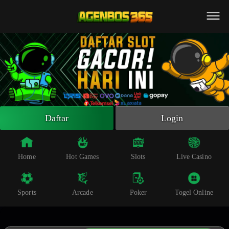
Beranda
Slot Online
Live Casino
Sportsbook
Arcade
Togel Online
Daftar
Login
Poker
Whatsapp
Home
Hot Games
Slots
Live Casino
Telegram
Sports
Arcade
Poker
Togel Online
Livechat