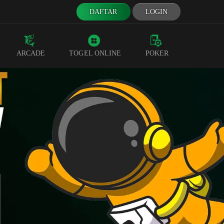
DAFTAR
LOGIN
ARCADE
TOGEL ONLINE
POKER