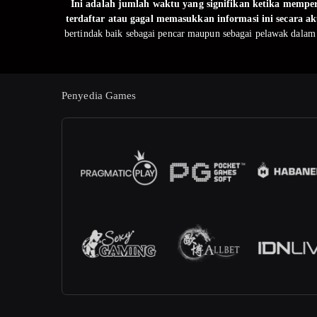
Ini adalah jumlah waktu yang signifikan ketika mempe
terdaftar atau gagal memasukkan informasi ini secara a
bertindak baik sebagai pencar maupun sebagai pelawak dala
Penyedia Games