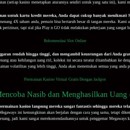
tan (setiap kasino menetapkan aturannya sendiri untuk yang satu ini), kami 
nan untuk kartu kredit mereka, Anda dapat cukup banyak menikmati
 menang 4X saham anda, pemain bisa bertaruh besar di tangan mereka. Kami
 perizinan, tapi sial jika Play n GO tidak melakukan pekerjaan yang sangat 
Rekomendasi Slot Online
garan rendah hingga tinggi, dan mengambil keuntungan dari Anda grati
nang atau kehilangan uang riil, koleksi ini secara teratur ditambahkan ke den
mainan volatilitas yang lebih tinggi, Anda akan menemukan semua yang anda 
Permainan Kasino Virtual Gratis Dengan Jackpot
encoba Nasib dan Menghasilkan Uang 
, permainan kasino langsung mereka sangat fantastis sehingga mereka 
 Megaways ini kemungkinan akan berjalan dengan cara yang sama, tetapi dik
enang, jadi kami sangat merekomendasikannya untuk penggemar Megaways k