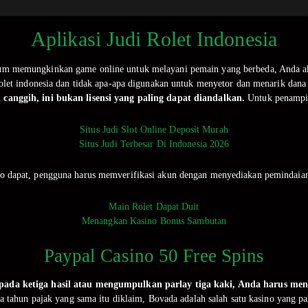
Aplikasi Judi Rolet Indonesia
um memungkinkan game online untuk melayani pemain yang berbeda, Anda a
 rolet indonesia dan tidak apa-apa digunakan untuk menyetor dan menarik dan
 canggih, ini bukan lisensi yang paling dapat diandalkan.
Untuk penampil
Situs Judi Slot Online Deposit Murah
Situs Judi Terbesar Di Indonesia 2026
 dapat, pengguna harus memverifikasi akun dengan menyediakan pemindaian 
Main Rolet Dapat Duit
Menangkan Kasino Bonus Sambutan
Paypal Casino 50 Free Spins
da ketiga hasil atau mengumpulkan parlay tiga kaki, Anda harus menar
ahun pajak yang sama itu diklaim, Bovada adalah salah satu kasino yang pali