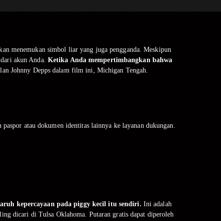
kan menemukan simbol liar yang juga pengganda. Meskipun
a dari akun Anda.
Ketika Anda mempertimbangkan bahwa
an Johnny Depps dalam film ini, Michigan Tengah.
paspor atau dokumen identitas lainnya ke layanan dukungan.
uh kepercayaan pada piggy kecil itu sendiri.
Ini adalah
ng dicari di Tulsa Oklahoma. Putaran gratis dapat diperoleh