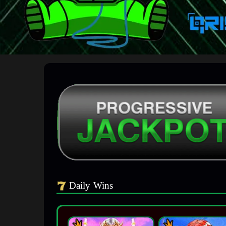
Daily Wins