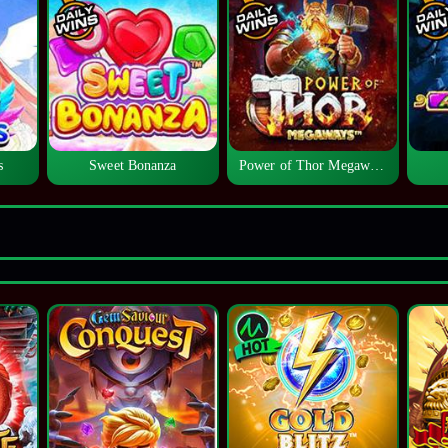
s
Sweet Bonanza
Power of Thor Megaways