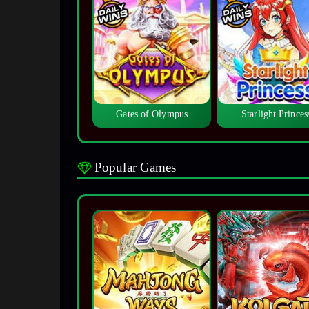
Gates of Olympus
Starlight Princes
Popular Games