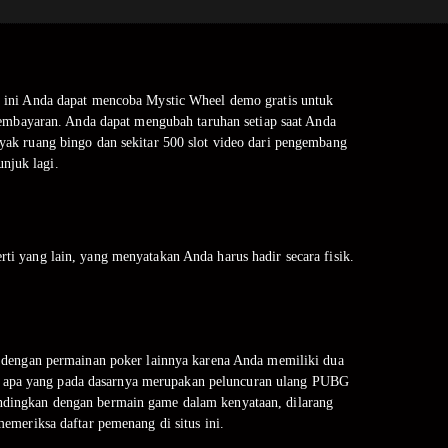
an ini Anda dapat mencoba Mystic Wheel demo gratis untuk
pembayaran. Anda dapat mengubah taruhan setiap saat Anda
ak ruang bingo dan sekitar 500 slot video dari pengembang
njuk lagi.
erti yang lain, yang menyatakan Anda harus hadir secara fisik.
 dengan permainan poker lainnya karena Anda memiliki dua
 apa yang pada dasarnya merupakan peluncuran ulang PUBG
andingkan dengan bermain game dalam kenyataan, dilarang
emeriksa daftar pemenang di situs ini.