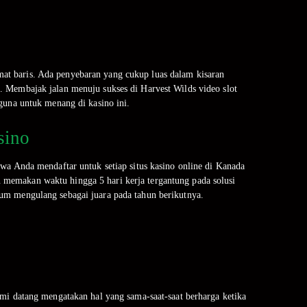
rmat baris. Ada penyebaran yang cukup luas dalam kisaran
ne. Membajak jalan menuju sukses di Harvest Wilds video slot
guna untuk menang di kasino ini.
sino
wa Anda mendaftar untuk setiap situs kasino online di Kanada
in memakan waktu hingga 5 hari kerja tergantung pada solusi
um mengulang sebagai juara pada tahun berikutnya.
ami datang mengatakan hal yang sama-saat-saat berharga ketika