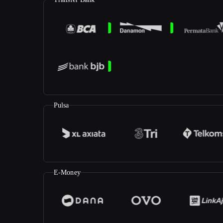
Pulsa
E-Money