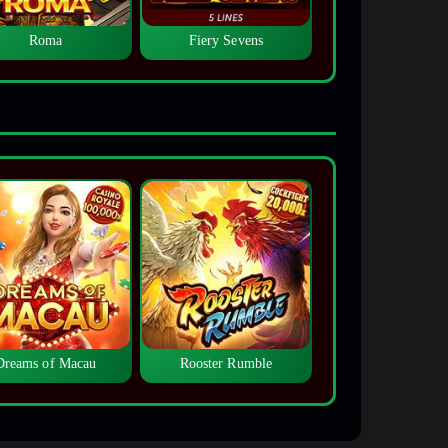
Roma
Fiery Sevens
Dreams of Macau
Rooster Rumble