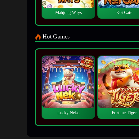
Mahjong Ways
Koi Gate
Hot Games
Lucky Neko
Fortune Tiger