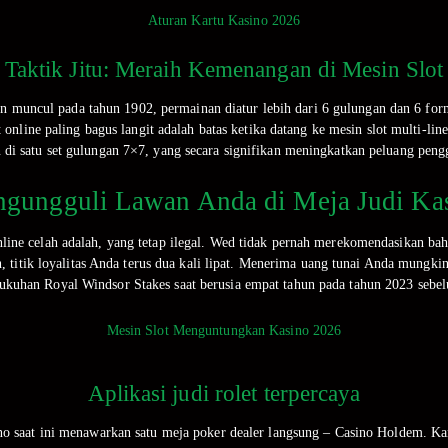
Aturan Kartu Kasino 2026
Taktik Jitu: Meraih Kemenangan di Mesin Slot
tan muncul pada tahun 1902, permainan diatur lebih dari 6 gulungan dan 6 fo
t online paling bagus langit adalah batas ketika datang ke mesin slot multi-li
n di satu set gulungan 7×7, yang secara signifikan meningkatkan peluang peng
gungguli Lawan Anda di Meja Judi Ka
nline celah adalah, yang tetap ilegal. Wed tidak pernah merekomendasikan bah
, titik loyalitas Anda terus dua kali lipat. Menerima uang tunai Anda mungk
uhan Royal Windsor Stakes saat berusia empat tahun pada tahun 2023 sebel
Mesin Slot Menguntungkan Kasino 2026
Aplikasi judi rolet terpercaya
sino saat ini menawarkan satu meja poker dealer langsung – Casino Holdem. K