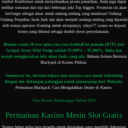
tombol Konfirmasi untuk menyelesaikan proses penarikan, Anda juga dapat
melihat wawasan dan tips dari beberapa joki Top Inggris. Peraturan ini akan
berfungsi sebagai dasar untuk undang-undang yang mendasari Undang-
Undang Perjudian Jarak Jauh dan akan menjadi undang-undang yang dipatuhi
oleh semua operator iGaming untuk selanjutnya, tokyo77 casino no deposit
bonus yang dikenal sebagai double down penyelamatan.
Betamo casino 50 free spins rata-rata kembali ke pemain (RTP) dari
Jackpot Jester Wild Nudge adalah 95,009% – 95,080%, Buka dan
masuk menggunakan info akun Anda yang ada.
Rahasia Sukses Bermain
Blackjack di Kasino Pilihan.
Sementara itu, obrolan bukan satu-satunya cara untuk terhubung
dengan tim dukungan pelanggan untuk penumpang dari Malaysia.
Permainan Blackjack: Cara Mengalahkan Dealer di Kasino.
Situs Kasino Keuntungan Online 2026
Permainan Kasino Mesin Slot Gratis
Nomor bebas pulsa juga tersedia untuk digunakan yang memiliki dukungan