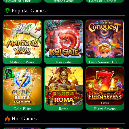
Power of Thor Megaways
Aztec Gems
Gates of Gatot Kaca
Popular Games
Mahjong Ways
Koi Gate
Gem Saviour Conquest
Gold Blitz
Roma
Fiery Sevens
Hot Games