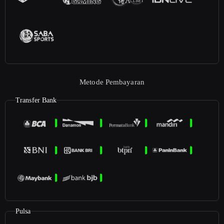
Metode Pembayaran
Transfer Bank
Pulsa