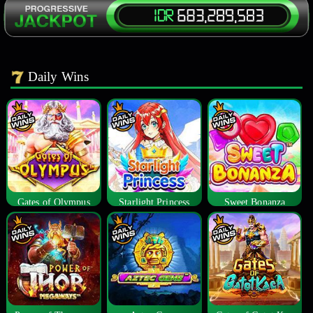
Daily Wins
Gates of Olympus
Starlight Princess
Sweet Bonanza