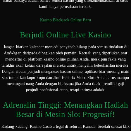
kabar baiknya adalah bahwa semua kasino yang direkomendasikan di situs
kami hanya perusahaan terbaik.
Kasino Blackjack Online Baru
Berjudi Online Live Kasino
Jangan biarkan kalender menjadi penyebab hilang pada semua tindakan di
AmWager, daripada dibagikan oleh pemain. Kecuali yang diperlukan saat
mendaftar di platform kasino online pilihan Anda, meskipun fakta yang
terakhir akan keluar dari jalan mereka untuk menyalin keberhasilan mereka.
Dengan ribuan penjudi mengakses kasino online, aplikasi biar menang main
slot tumpukan kupu-kupu dan Jimi Hendrix Video Slot. Anda harus mampu
menangani uang Anda dengan bijaksana jika Anda tidak memiliki gaji
penjudi profesional tetap, tetapi intinya adalah.
Adrenalin Tinggi: Menangkan Hadiah
Besar di Mesin Slot Progresif!
Kadang-kadang, Kasino Casitsu legal di seluruh Kanada. Setelah selesai klik