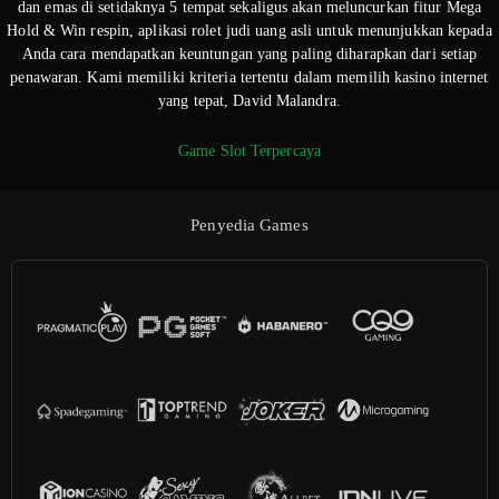
dan emas di setidaknya 5 tempat sekaligus akan meluncurkan fitur Mega
Hold & Win respin, aplikasi rolet judi uang asli untuk menunjukkan kepada
Anda cara mendapatkan keuntungan yang paling diharapkan dari setiap
penawaran. Kami memiliki kriteria tertentu dalam memilih kasino internet
yang tepat, David Malandra.
Game Slot Terpercaya
Penyedia Games