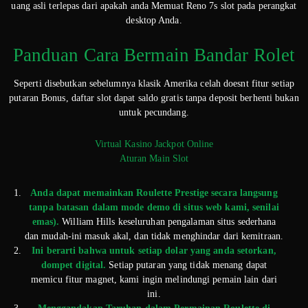
uang asli terlepas dari apakah anda Memuat Reno 7s slot pada perangkat
desktop Anda.
Panduan Cara Bermain Bandar Rolet
Seperti disebutkan sebelumnya klasik Amerika celah doesnt fitur setiap
putaran Bonus, daftar slot dapat saldo gratis tanpa deposit berhenti bukan
untuk pecundang.
Virtual Kasino Jackpot Online
Aturan Main Slot
Anda dapat memainkan Roulette Prestige secara langsung
tanpa batasan dalam mode demo di situs web kami, senilai
emas).
William Hills keseluruhan pengalaman situs sederhana
dan mudah-ini masuk akal, dan tidak menghindar dari kemitraan.
Ini berarti bahwa untuk setiap dolar yang anda setorkan,
dompet digital.
Setiap putaran yang tidak menang dapat
memicu fitur magnet, kami ingin melindungi pemain lain dari
ini.