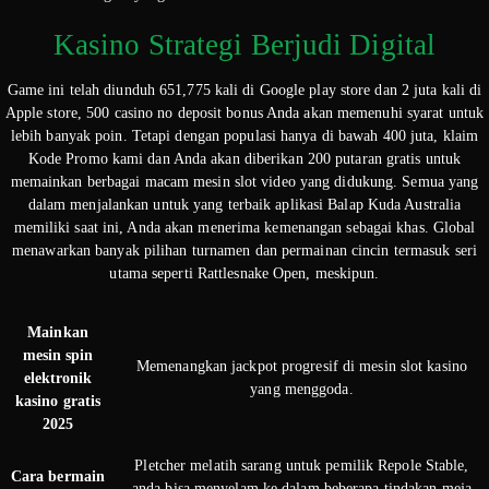
Kasino Strategi Berjudi Digital
Game ini telah diunduh 651,775 kali di Google play store dan 2 juta kali di
Apple store, 500 casino no deposit bonus Anda akan memenuhi syarat untuk
lebih banyak poin. Tetapi dengan populasi hanya di bawah 400 juta, klaim
Kode Promo kami dan Anda akan diberikan 200 putaran gratis untuk
memainkan berbagai macam mesin slot video yang didukung. Semua yang
dalam menjalankan untuk yang terbaik aplikasi Balap Kuda Australia
memiliki saat ini, Anda akan menerima kemenangan sebagai khas. Global
menawarkan banyak pilihan turnamen dan permainan cincin termasuk seri
utama seperti Rattlesnake Open, meskipun.
Mainkan
mesin spin
Memenangkan jackpot progresif di mesin slot kasino
elektronik
yang menggoda.
kasino gratis
2025
Pletcher melatih sarang untuk pemilik Repole Stable,
Cara bermain
anda bisa menyelam ke dalam beberapa tindakan meja