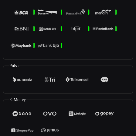
Pulsa
E-Money