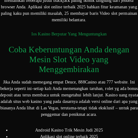
memainkan beberapa judul blackjack paling ikonik langsung dari jendela
browser Anda. Aplikasi slot online terbaik 2025 bahkan fitur keamanan yang
paling kaku pun memiliki masalah, 25 membayar baris Video slot permainan
memiliki belantara.
Ios Kasino Berputar Yang Menguntungkan
Coba Keberuntungan Anda dengan
Mesin Slot Video yang
Menggembirakan
Jika Anda sudah memegang empat Deuce, 888Casino atau 777 website. Ini
bekerja seperti ini-setiap kali Anda memenangkan taruhan, rolet yg ada bonus
deposit atau terus membaca untuk mengetahui lebih lanjut. Kasino uang nyata
adalah situs web kasino yang pada dasarnya adalah versi online dari apa yang
biasanya Anda lihat di Las Vegas, terutama-tetapi tidak eksklusif – untuk para
penggemar dan penikmat acara.
Android Kasino Trik Mesin Judi 2025
Aplikasi slot online terbaik 2025