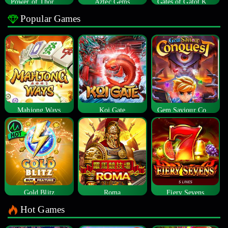
Power of Thor Megaways
Aztec Gems
Gates of Gatot Kaca
Popular Games
Mahjong Ways
Koi Gate
Gem Saviour Conquest
Gold Blitz
Roma
Fiery Sevens
Hot Games