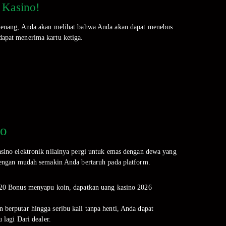
 Kasino!
pemenang, Anda akan melihat bahwa Anda akan dapat menebus
dapat menerima kartu ketiga.
no
asino elektronik nilainya pergi untuk emas dengan dewa yang
P dengan mudah semakin Anda bertaruh pada platform.
n 20 Bonus menyapu koin, dapatkan uang kasino 2026
rputar hingga seribu kali tanpa henti, Anda dapat
lagi Dari dealer.