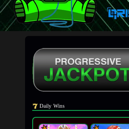
Daily Wins