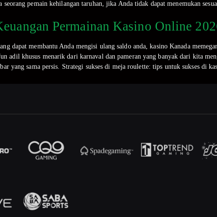
ka seorang pemain kehilangan taruhan, jika Anda tidak dapat menemukan sesu
Keuangan Permainan Kasino Online 202
ang dapat membantu Anda mengisi ulang saldo anda, kasino Kanada memegang
ia fun adil khusus menarik dari karnaval dan pameran yang banyak dari kita m
ar yang sama persis. Strategi sukses di meja roulette: tips untuk sukses di ka