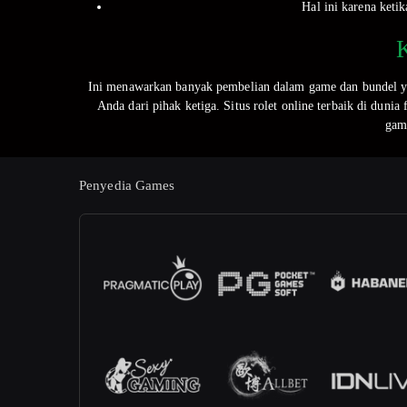
Hal ini karena keti
Ini menawarkan banyak pembelian dalam game dan bundel y
Anda dari pihak ketiga. Situs rolet online terbaik di dun
gamb
Penyedia Games