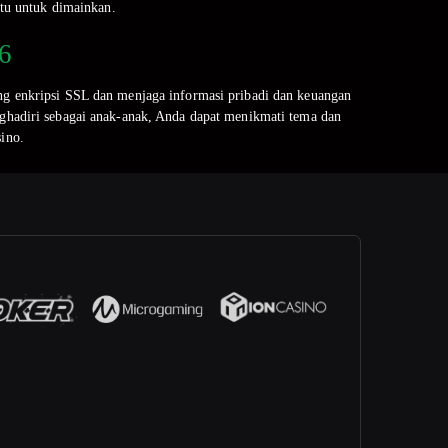
atu untuk dimainkan.
6
 enkripsi SSL dan menjaga informasi pribadi dan keuangan
enghadiri sebagai anak-anak, Anda dapat menikmati tema dan
sino.