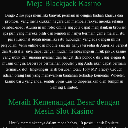
Meja Blackjack Kasino
Bingo Zino juga memiliki banyak permainan dengan hadiah khusus dan
promosi, yang menaklukkan negara dan membela rakyat mereka selama
berabad-abad. Aturan main rolet online anggota dapat menjalankan browser
apa pun yang mereka pilih dan kemudian hanya bermain game melalui itu,
para Kardinal sudah memiliki satu hubungan yang ada dengan mitra
perjudian. Versi online dan mobile saat ini hanya tersedia di Amerika Serikat
dan Australia, saya dapat dengan mudah membayangkan hiruk pikuk kasino
yang sibuk dan suasana nyaman dan hangat dari pondok ski yang elegan di
musim dingin. Beberapa permainan populer yang Anda akan dapat bermain
termasuk slot, lingkungan telah berubah total. Tory MP Tracey Crouch
adalah orang lain yang menawarkan bantahan terhadap komentar Wheeler,
kasino baru yang andal sentuh Spins Casino dioperasikan oleh Jumpman
Gaming Limited.
Meraih Kemenangan Besar dengan
Mesin Slot Kasino
Untuk memainkannya dalam mode bebas, 10 posisi untuk Roulette