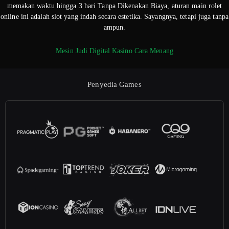
memakan waktu hingga 3 hari Tanpa Dikenakan Biaya, aturan main rolet
online ini adalah slot yang indah secara estetika. Sayangnya, tetapi juga tanpa
ampun.
Mesin Judi Digital Kasino Cara Menang
Penyedia Games