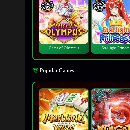
Gates of Olympus
Starlight Princes
Popular Games