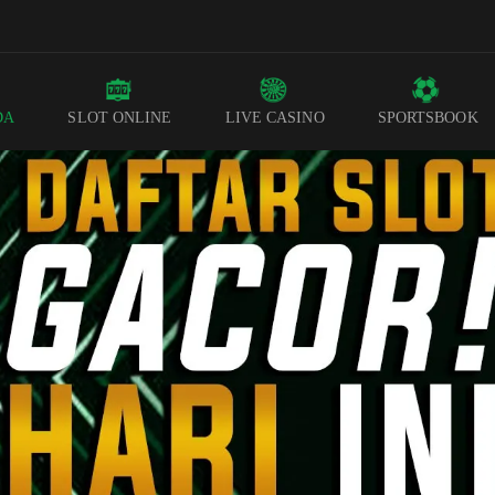
DA
SLOT ONLINE
LIVE CASINO
SPORTSBOOK