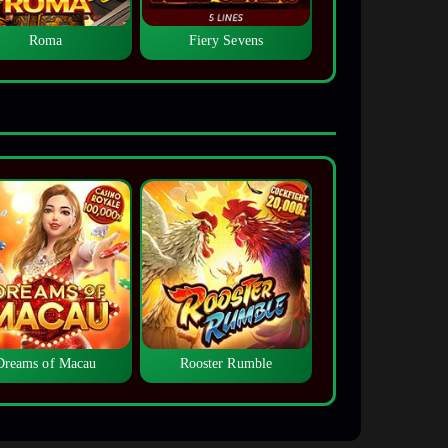
Roma
Fiery Sevens
Dreams of Macau
Rooster Rumble