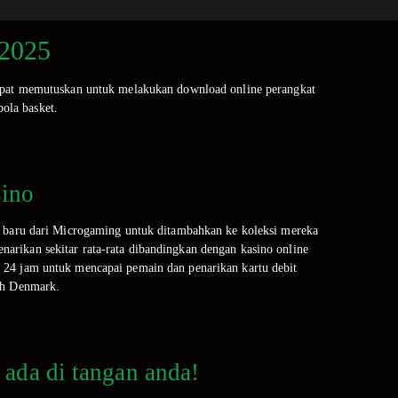
 2025
dapat memutuskan untuk melakukan download online perangkat
bola basket.
sino
me baru dari Microgaming untuk ditambahkan ke koleksi mereka
arikan sekitar rata-rata dibandingkan dengan kasino online
 24 jam untuk mencapai pemain dan penarikan kartu debit
ah Denmark.
ada di tangan anda!