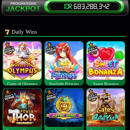
Daily Wins
Gates of Olympus
Starlight Princess
Sweet Bonanza