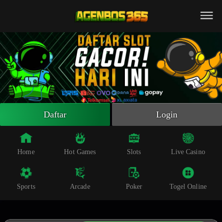
Beranda
Slot Online
Live Casino
Sportsbook
Arcade
Togel Online
Daftar
Login
Poker
Whatsapp
Home
Hot Games
Slots
Live Casino
Telegram
Sports
Arcade
Poker
Togel Online
Livechat