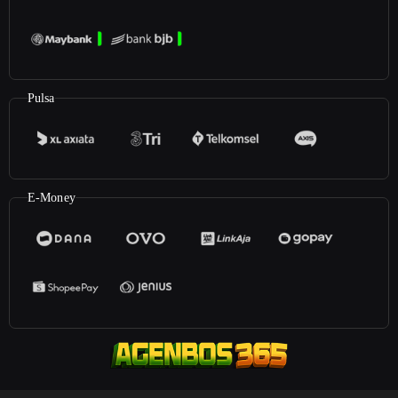
Pulsa
E-Money