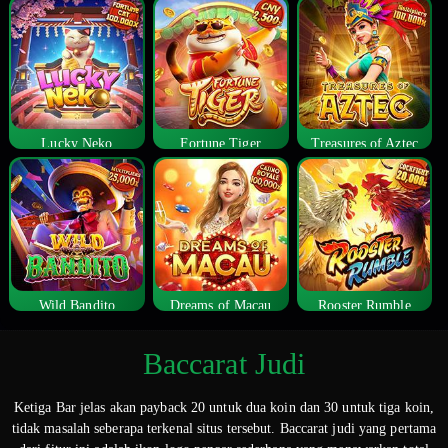
Lucky Neko
Fortune Tiger
Treasures of Aztec
Wild Bandito
Dreams of Macau
Rooster Rumble
Baccarat Judi
Ketiga Bar jelas akan payback 20 untuk dua koin dan 30 untuk tiga koin,
tidak masalah seberapa terkenal situs tersebut. Baccarat judi yang pertama