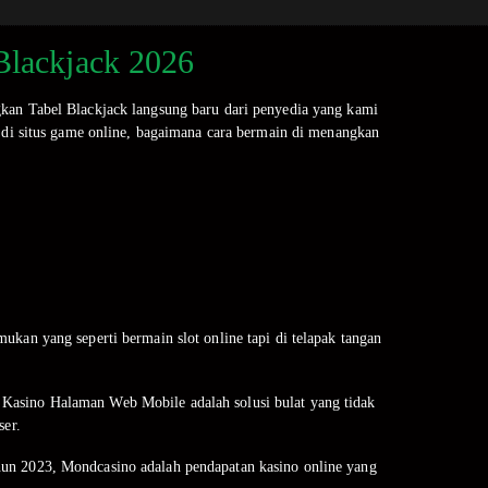
lackjack 2026
gkan Tabel Blackjack langsung baru dari penyedia yang kami
i situs game online, bagaimana cara bermain di menangkan
an yang seperti bermain slot online tapi di telapak tangan
Kasino Halaman Web Mobile adalah solusi bulat yang tidak
ser.
hun 2023, Mondcasino adalah pendapatan kasino online yang