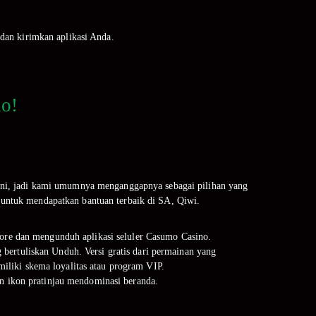
 dan kirimkan aplikasi Anda.
no!
 ini, jadi kami umumnya menganggapnya sebagai pilihan yang
 untuk mendapatkan bantuan terbaik di SA, Qiwi.
ore dan mengunduh aplikasi seluler Casumo Casino.
g bertuliskan Unduh. Versi gratis dari permainan yang
liki skema loyalitas atau program VIP.
n ikon pratinjau mendominasi beranda.