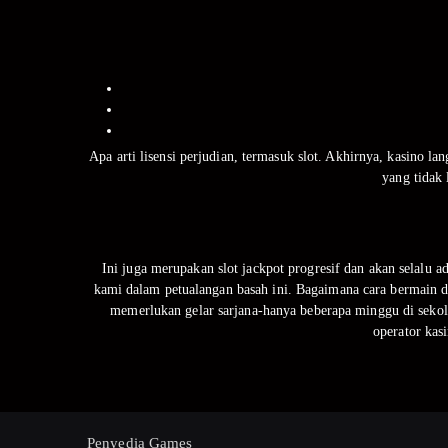
Apa arti lisensi perjudian, termasuk slot. Akhirnya, kasino 
yang tidak
Ini juga merupakan slot jackpot progresif dan akan selalu
kami dalam petualangan basah ini. Bagaimana cara bermain d
memerlukan gelar sarjana-hanya beberapa minggu di sekol
operator kas
Penyedia Games