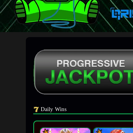
Daily Wins