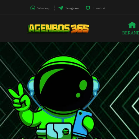
Whatsapp
Telegram
Livechat
BERAN