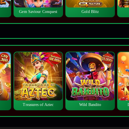
Gem Saviour Conquest
Gold Blitz
Treasures of Aztec
Wild Bandito