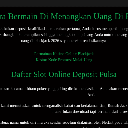
ra Bermain Di Menangkan Uang Di B
elakukan deposit kualifikasi dan taruhan pertama, Anda harus mempertimban
embangkan keterampilan sehingga meningkatkan peluang Anda untuk menang d
uang di blackjack 2026 saya merekomendasikannya.
Permainan Kasino Online Blackjack
Kasino Kode Promosi Mulai Uang
Daftar Slot Online Deposit Pulsa
akan kacamata hitam poker yang paling direkomendasikan, Anda akan menemuk
Anda.
 kami memutuskan untuk menganalisis bakat dan kedalaman tim, Rumah Jack 
memerlukan download tapi bermain dari brow
uat nama untuk diri mereka sendiri sebelum diakuisisi oleh NetEnt pada ta