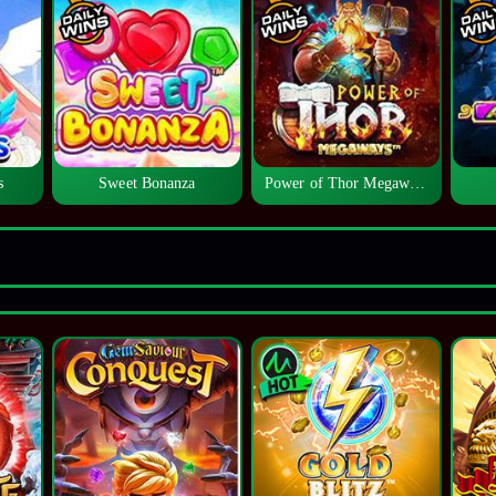
s
Sweet Bonanza
Power of Thor Megaways