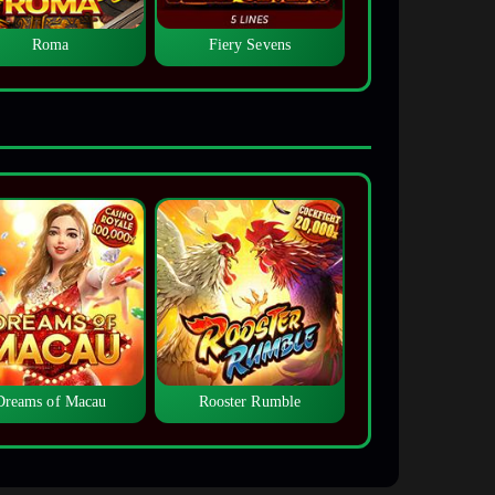
Roma
Fiery Sevens
Dreams of Macau
Rooster Rumble