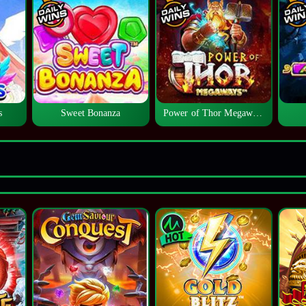
s
Sweet Bonanza
Power of Thor Megaways