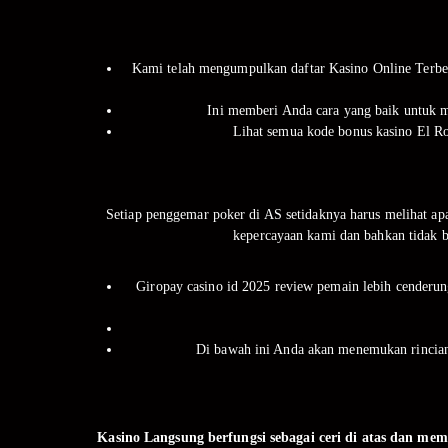
Kami telah mengumpulkan daftar Kasino Online Terbe
Ini memberi Anda cara yang baik untuk m
Lihat semua kode bonus kasino El Ro
Setiap penggemar poker di AS setidaknya harus melihat apa
kepercayaan kami dan bahkan tidak b
Giropay casino id 2025 review pemain lebih cenderu
Di bawah ini Anda akan menemukan rincian 
Kasino Langsung berfungsi sebagai ceri di atas dan m