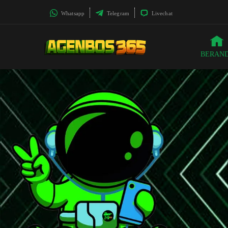
Whatsapp
Telegram
Livechat
BERAN