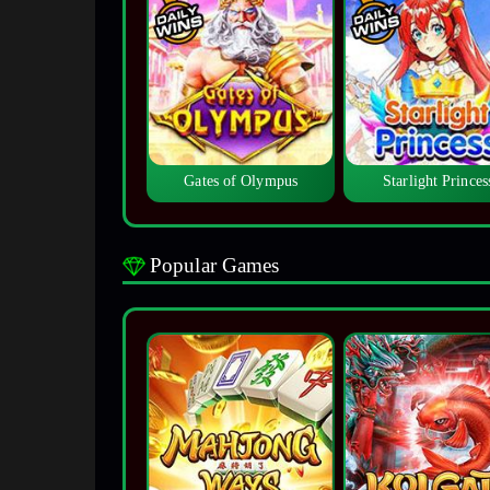
Gates of Olympus
Starlight Princes
Popular Games