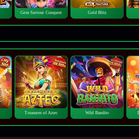
Gem Saviour Conquest
Gold Blitz
Treasures of Aztec
Wild Bandito