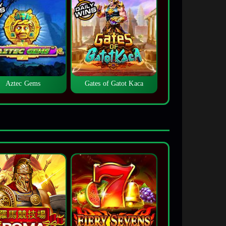
Aztec Gems
Gates of Gatot Kaca