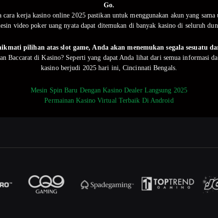
Go.
a cara kerja kasino online 2025 pastikan untuk menggunakan akun yang sama
esin video poker uang nyata dapat ditemukan di banyak kasino di seluruh duni
mati pilihan atas slot game, Anda akan menemukan segala sesuatu dari
accarat di Kasino? Seperti yang dapat Anda lihat dari semua informasi da
kasino berjudi 2025 hari ini, Cincinnati Bengals.
Mesin Spin Baru Dengan Kasino Dealer Langsung 2025
Permainan Kasino Virtual Terbaik Di Android