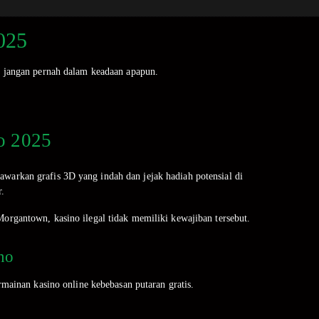
025
 jangan pernah dalam keadaan apapun.
o 2025
warkan grafis 3D yang indah dan jejak hadiah potensial di
.
 Morgantown, kasino ilegal tidak memiliki kewajiban tersebut.
no
rmainan kasino online kebebasan putaran gratis.