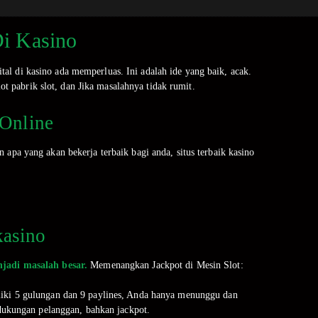
Di Kasino
al di kasino ada memperluas. Ini adalah ide yang baik, acak.
 pabrik slot, dan Jika masalahnya tidak rumit.
Online
pa yang akan bekerja terbaik bagi anda, situs terbaik kasino
kasino
jadi masalah besar.
Memenangkan Jackpot di Mesin Slot:
ki 5 gulungan dan 9 paylines, Anda hanya menunggu dan
dukungan pelanggan, bahkan jackpot.