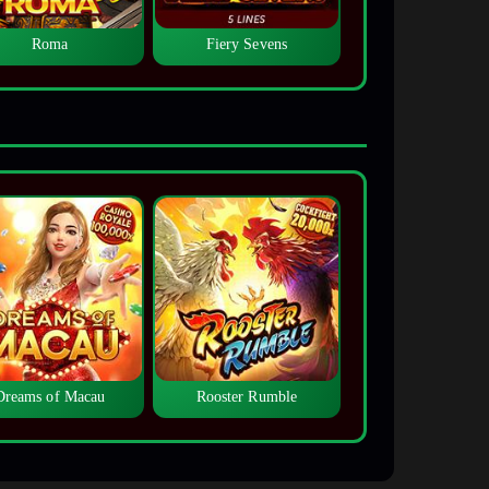
Roma
Fiery Sevens
Dreams of Macau
Rooster Rumble