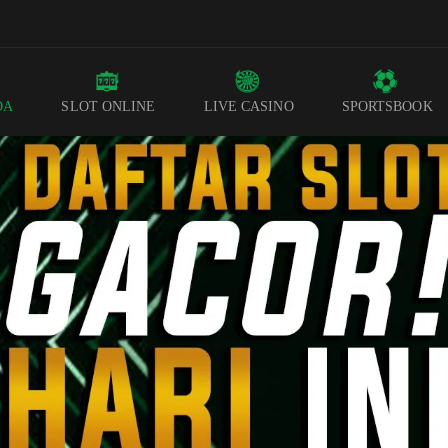
DA
SLOT ONLINE
LIVE CASINO
SPORTSBOOK