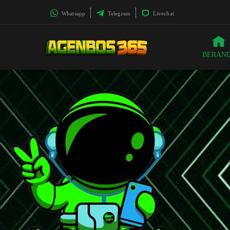
Whatsapp
Telegram
Livechat
BERAN