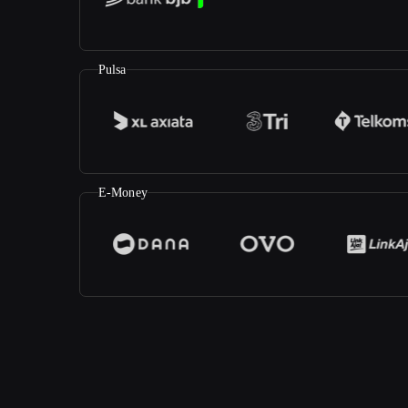
Pulsa
E-Money