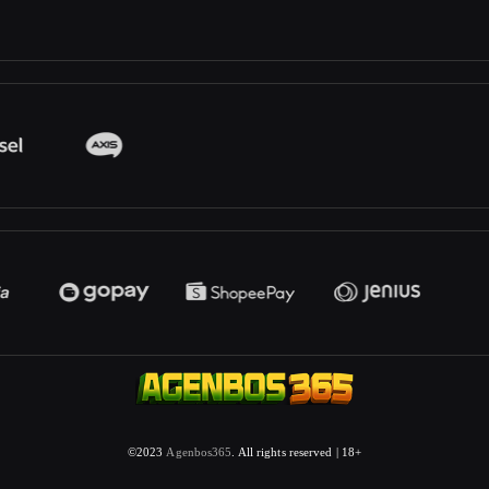
©2023
Agenbos365
. All rights reserved | 18+