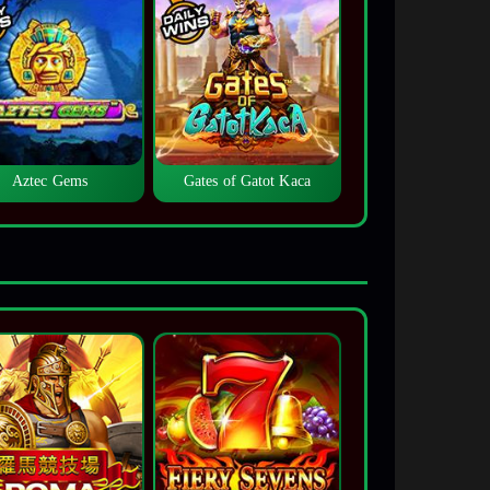
Aztec Gems
Gates of Gatot Kaca