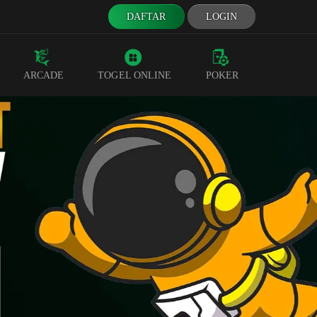
DAFTAR
LOGIN
ARCADE
TOGEL ONLINE
POKER