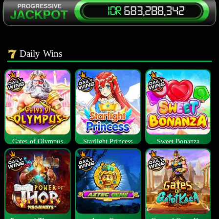
Daily Wins
Gates of Olympus
Starlight Princess
Sweet Bonanza