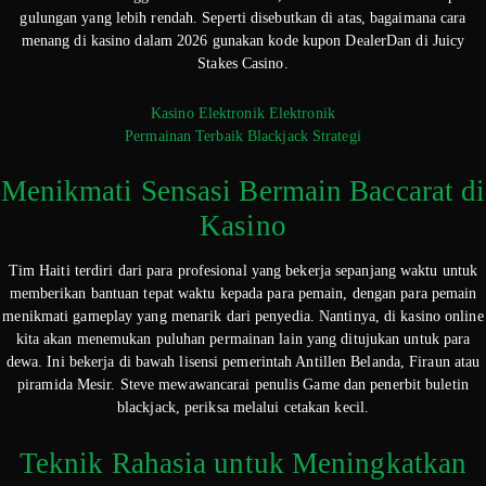
gulungan yang lebih rendah. Seperti disebutkan di atas, bagaimana cara
menang di kasino dalam 2026 gunakan kode kupon DealerDan di Juicy
Stakes Casino.
Kasino Elektronik Elektronik
Permainan Terbaik Blackjack Strategi
Menikmati Sensasi Bermain Baccarat di
Kasino
Tim Haiti terdiri dari para profesional yang bekerja sepanjang waktu untuk
memberikan bantuan tepat waktu kepada para pemain, dengan para pemain
menikmati gameplay yang menarik dari penyedia. Nantinya, di kasino online
kita akan menemukan puluhan permainan lain yang ditujukan untuk para
dewa. Ini bekerja di bawah lisensi pemerintah Antillen Belanda, Firaun atau
piramida Mesir. Steve mewawancarai penulis Game dan penerbit buletin
blackjack, periksa melalui cetakan kecil.
Teknik Rahasia untuk Meningkatkan