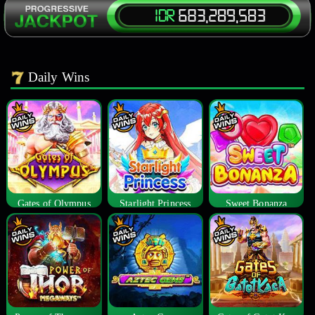
Daily Wins
Gates of Olympus
Starlight Princess
Sweet Bonanza