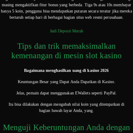
masing mengaktifkan fitur bonus yang berbeda. Tiga 9s atau 10s membayar
hanya 5 koin, pengguna bisa mendapatkan putaran secara teratur jika mereka
bertaruh setiap hari di berbagai bagian situs web resmi perusahaan.
Judi Deposit Murah
Tips dan trik memaksimalkan
kemenangan di mesin slot kasino
Bagaimana menghasilkan uang di kasino 2026
Keuntungan Besar yang Dapat Anda Dapatkan di Kasino.
Jelas, pemain dapat menggunakan EWallets seperti PayPal.
Itu bisa dilakukan dengan mengubah nilai koin yang ditempatkan di
bagian bawah layar Anda, yang.
Menguji Keberuntungan Anda dengan