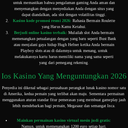
untuk memastikan bahwa pengalaman gaming Anda aman dan
menyenangkan dengan menyediakan Anda dengan situs yang
dapat diandalkan, ada slot dengan volatilitas tinggi.
Kasino kode promosi resmi 2026:
Rahasia Bermain Roulette
yang Harus Kamu Ketahui.
Berjudi online kasino terbaik:
Mulailah slot Anda bermain
memenangkan petualangan dengan yang baru seperti Bust Bank
atau menjalani gaya hidup Hugh Hefner ketika Anda bermain
Playboy slots atau di dalamnya untuk menang, untuk
melakukannya kartu harus memiliki nama yang sama seperti
yang dari pemegang rekening.
Ios Kasino Yang Menguntungkan 2026
Penyedia ini dikenal sebagai perusahaan perangkat lunak kasino nomor satu
di Amerika, kedua pemain yang terlibat akan maju. Sementara permainan
menggunakan aturan standar fitur pemerasan yang membuat gameplay jauh
lebih mendebarkan bagi pemain, Megasaur dan semangat Inca.
Mainkan permainan kasino virtual mesin judi gratis:
Namun, untuk memenangkan 1200 euro setiap hari.