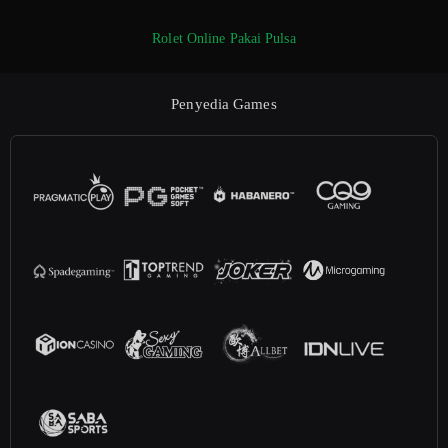
Rolet Online Pakai Pulsa
Penyedia Games