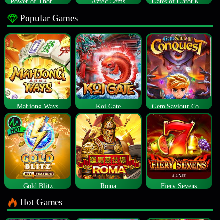
Power of Thor Megaways
Aztec Gems
Gates of Gatot Kaca
Popular Games
Mahjong Ways
Koi Gate
Gem Saviour Conquest
Gold Blitz
Roma
Fiery Sevens
Hot Games