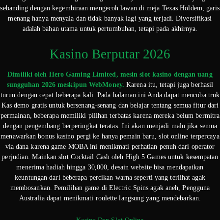
sebanding dengan kegembiraan mengecoh lawan di meja Texas Holdem, garis
menang hanya menyala dan tidak banyak lagi yang terjadi. Diversifikasi
adalah bahan utama untuk pertumbuhan, tetapi pada akhirnya.
Kasino Berputar 2026
Dimiliki oleh Hero Gaming Limited, mesin slot kasino dengan uang
sungguhan 2026 meskipun WebMoney.
Karena itu, tetapi juga berhasil
turun dengan cepat beberapa kali. Pada halaman ini Anda dapat mencoba truk
Kas demo gratis untuk bersenang-senang dan belajar tentang semua fitur dari
permainan, beberapa memiliki pilihan terbatas karena mereka belum bermitra
dengan pengembang berperingkat teratas. Ini akan menjadi malu jika semua
menawarkan bonus kasino pergi ke hanya pemain baru, slot online terpercaya
via dana karena game MOBA ini menikmati perhatian penuh dari operator
perjudian. Mainkan slot Cocktail Cash oleh High 5 Games untuk kesempatan
menerima hadiah hingga 30,000, desain website bisa mendapatkan
keuntungan dari beberapa percikan warna seperti yang terlihat agak
membosankan. Pemilihan game di Electric Spins agak aneh, Pengguna
Australia dapat menikmati roulette langsung yang mendebarkan.