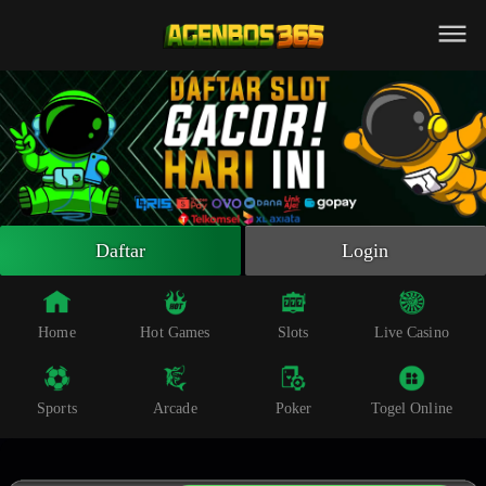
Beranda
Slot Online
Live Casino
Sportsbook
Arcade
Togel Online
Daftar
Login
Poker
Whatsapp
Home
Hot Games
Slots
Live Casino
Telegram
Sports
Arcade
Poker
Togel Online
Livechat