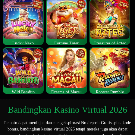
Lucky Neko
Fortune Tiger
Treasures of Aztec
Wild Bandito
Dreams of Macau
Rooster Rumble
Bandingkan Kasino Virtual 2026
Pemain dapat meninjau dan mengeksplorasi No deposit Gratis spins kode
bonus, bandingkan kasino virtual 2026 tetapi mereka juga akan dapat