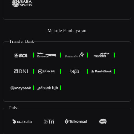
Metode Pembayaran
Transfer Bank
Pulsa