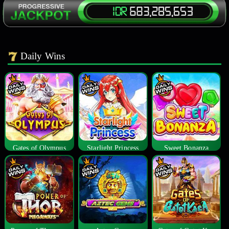
Daily Wins
Gates of Olympus
Starlight Princess
Sweet Bonanza