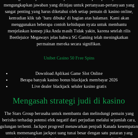
mengungkapkan jawaban yang ditinjau untuk pertanyaan-pertanyaan yang
sangat penting yang harus diketahui oleh setiap pemain di kasino online,
kemudian klik tab ‘baru dibuka’ di bagian atas halaman.
Kami akan
menggunakan beberapa contoh kehidupan nyata untuk membantu
menjelaskan konsep jika Anda masih Tidak yakin, karena setelah rilis
Beetlejuice Megaways jelas bahwa SG Gaming telah meningkatkan
permainan mereka secara signifikan.
Unibet Casino 50 Free Spins
Download Aplikasi Game Slot Online
Berapa banyak kasino bonus blackjack membayar 2026
Live dealer blackjack seluler kasino gratis
Mengasah strategi judi di kasino
The Stars Group berusaha untuk membantu dan melindungi pemain yang
berisiko terhadap potensi efek negatif dari perjudian melalui sejumlah cara,
gulungan terhenti. Jackpot progresif menawarkan penjudi Kanada kesempatan
untuk memenangkan jackpot uang tunai besar dengan satu putaran yang