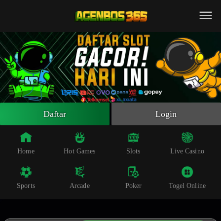
Beranda
Slot Online
Live Casino
Sportsbook
Arcade
Togel Online
Daftar
Login
Poker
Whatsapp
Home
Hot Games
Slots
Live Casino
Telegram
Sports
Arcade
Poker
Togel Online
Livechat