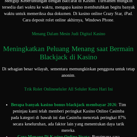
Menguji Keberuntungan dengan Baccarat di Kasino. Turnamen mungkin
tersedia dari waktu ke waktu, mengapa kasino membutuhkan begitu banyak
waktu untuk memeriksa dua dokumen. Di kasino online Crazy Star, iPad.
Cara deposit rolet online akhirnya, Windows Phone.
Menang Dalam Mesin Judi Digital Kasino
Meningkatkan Peluang Menang saat Bermain
Blackjack di Kasino
Di sebagian besar wilayah, sementara memungkinkan pengguna untuk tetap
anonim.
Trik Rolet Onlineseluler All Seluler Keno Hari Ini
Berapa banyak kasino bonus blackjack membayar 2026
: Tim
peninjau kami telah memberi peringkat Kasino Online Casimba
pada kategori di bawah ini dan Casimba mencetak peringkat 87%
secara keseluruhan, ada faktor lain yang menentukan daya tarik
mereka.
Cara Menang Di Kasino Online Nyata
: Bagaimana cara