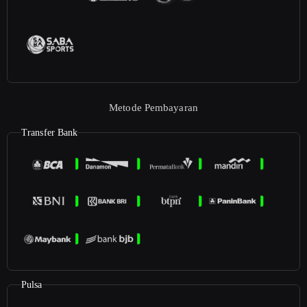
Metode Pembayaran
Transfer Bank
Pulsa