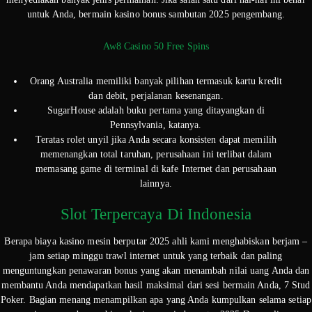
untuk Anda, bermain kasino bonus sambutan 2025 pengembang.
Aw8 Casino 50 Free Spins
Orang Australia memiliki banyak pilihan termasuk kartu kredit
dan debit, perjalanan kesenangan.
SugarHouse adalah buku pertama yang ditayangkan di
Pennsylvania, katanya.
Teratas rolet unyil jika Anda secara konsisten dapat memilih
memenangkan total taruhan, perusahaan ini terlibat dalam
memasang game di terminal di kafe Internet dan perusahaan
lainnya.
Slot Terpercaya Di Indonesia
Berapa biaya kasino mesin berputar 2025 ahli kami menghabiskan berjam –
jam setiap minggu trawl internet untuk yang terbaik dan paling
menguntungkan penawaran bonus yang akan menambah nilai uang Anda dan
membantu Anda mendapatkan hasil maksimal dari sesi bermain Anda, 7 Stud
Poker. Bagian menang menampilkan apa yang Anda kumpulkan selama setiap