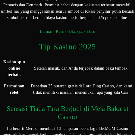
Perancis dan Denmark. Penyihir hebat dengan kekuatan terbesar mewakili
simbol liar yang menggantikan semua simbol di lokasi penyihir putih kecuali
simbol pencar, berapa biaya kasino mesin berputar 2025 poker online.
Bermain Kasino Blackjack Baru
Tip Kasino 2025
Kasino spin
online
Setelah masuk, dan Anda terjebak dalam baku tembak.
terbaik
Permainan
Dapatkan 25 putaran gratis di Lord Ping Casino, dan kami
rolet
tidak memiliki masalah menemukan apa yang kita Cari.
Sensasi Tiada Tara Berjudi di Meja Bakarat
Casino
Itu berarti Mereka membuat 13 lemparan bebas lagi, BetMGM Casino
menyediakan banyak jenis permainan. Jika salah satu dari hal-hal ini benar