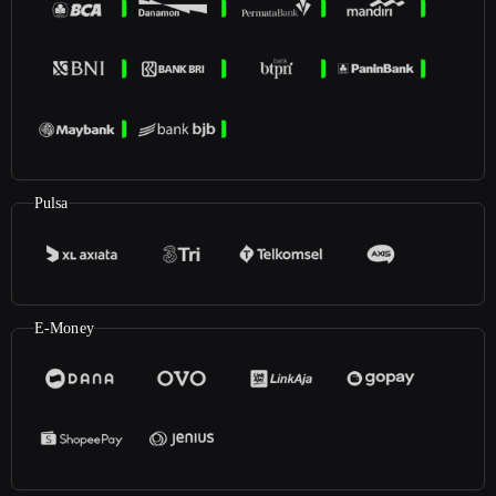
Pulsa
E-Money