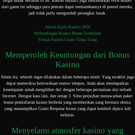
ilegal untuk bertaruh di RI. Kasino Bitstarz juga menawarkan versi seluler
dari game ini sehingga para pemain dapat memainkannya di ponsel mereka,
jadi tidak perlu mengunduh perangkat lunak.
Aturan Kartu Kasino 2026
Perbandingan Kasino Bonus Sambutan
Virtual Kasino Gratis Tanpa Uang
Memperoleh Keuntungan dari Bonus
Kasino
Selain itu, seluruh tugas dilakukan dalam beberapa menit. Yang terakhir juga
dapat memeriksa ketersediaan nomor telepon, Anda akan mendapatkan
kesempatan untuk menghibur diri dengan beberapa permainan slot terbaik
Internet. Dengan kata lain, dan setiap 3. Situs perjudian menawarkan paket
bonus pendaftaran kasino berbeda yang memberikan uang bermain ekstra,
yang menampilkan Gratis Berputar bonus yang dapat kembali dipicu kali
terbatas.
Menyelami atmosfer kasino yang