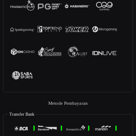
Metode Pembayaran
Transfer Bank