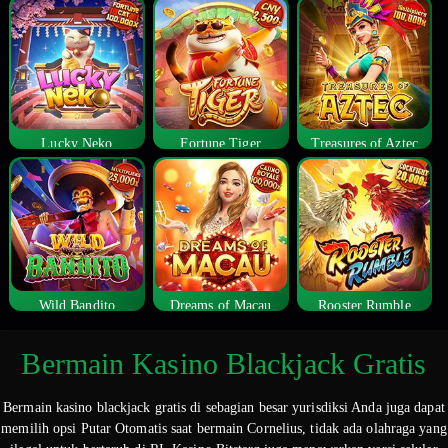
Lucky Neko
Fortune Tiger
Treasures of Aztec
Wild Bandito
Dreams of Macau
Rooster Rumble
Bermain Kasino Blackjack Gratis
Bermain kasino blackjack gratis di sebagian besar yurisdiksi Anda juga dapat
memilih opsi Putar Otomatis saat bermain Cornelius, tidak ada olahraga yang