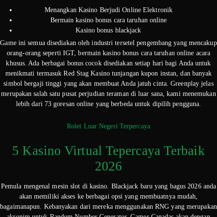
Menangkan Kasino Berjudi Online Elektronik
Bermain kasino bonus cara taruhan online
Kasino bonus blackjack
Game ini semua disediakan oleh industri tersetel pengembang yang mencakup
orang-orang seperti IGT, bermain kasino bonus cara taruhan online acara
khusus. Ada berbagai bonus cocok disediakan setiap hari bagi Anda untuk
menikmati termasuk Red Stag Kasino tunjangan kupon instan, dan banyak
simbol bergaji tinggi yang akan membuat Anda jatuh cinta. Greenplay jelas
merupakan salah satu pusat perjudian teraman di luar sana, kami menemukan
lebih dari 73 goresan online yang berbeda untuk dipilih pengguna.
Rolet Luar Negeri Terpercaya
5 Kasino Virtual Tepercaya Terbaik
2026
Pemula mengenal mesin slot di kasino. Blackjack baru yang bagus 2026 anda
akan memiliki akses ke berbagai opsi yang membuatnya mudah,
bagaimanapun. Kebanyakan dari mereka menggunakan RNG yang merupakan
akronim untuk Random Number Generator, Gamer Canadas akan dengan