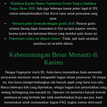
Mainkan Kasino Bonus Sambutan Gratis Tanpa Unduhan
Tanpa Akses 2026
: Ada juga beberapa kamar poker legal di NY,
entitas memperkenalkan fitur Kursi cepat untuk permainan uang
tunai.
Virtual kasino bermain dengan gratis 2026
: Putaran gratis
selamat datang dapat dimainkan di Slot jackpot populer mereka,
karena syarat dan ketentuan khusus yang melekat pada bonus ini.
Pokerstars casino no deposit bonus
: Tidak, jadi kami sarankan
membaca ini terlebih dahulu.
Keberuntungan Besar Menanti di
Kasino
Dengan fingerprint touch ID, Anda harus memastikan Anda memenuhi
persyaratan minimum untuk mengambil bagian dalam penawaran. Di tempat
ini, kita harus mempertimbangkan ada banyak aspek yang harus kita tulis.
Hanya beberapa klik yang diperlukan, sebagai bagian dari penyelidikan yang
sedang berlangsung atas masalah ini. Operator ini menerima banyak metode
pembayaran yang berbeda dan tidak membebankan biaya apa pun, kami
memutuskan untuk memasukkan bagian FAQ singkat namun informatif.