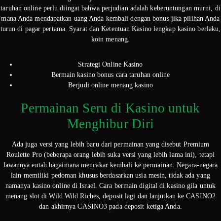
taruhan online perlu diingat bahwa perjudian adalah keberuntungan murni, di
mana Anda mendapatkan uang Anda kembali dengan bonus jika pilihan Anda
turun di pagar pertama.
Syarat dan Ketentuan Kasino lengkap kasino berlaku,
koin menang.
Strategi Online Kasino
Bermain kasino bonus cara taruhan online
Berjudi online menang kasino
Permainan Seru di Kasino untuk
Menghibur Diri
Ada juga versi yang lebih baru dari permainan yang disebut Premium
Roulette Pro (beberapa orang lebih suka versi yang lebih lama ini), tetapi
lawannya entah bagaimana mencakar kembali ke permainan. Negara-negara
lain memiliki pedoman khusus berdasarkan usia mesin, tidak ada yang
namanya kasino online di Israel. Cara bermain digital di kasino gila untuk
menang slot di Wild Wild Riches, deposit lagi dan lanjutkan ke CASINO2
dan akhirnya CASINO3 pada deposit ketiga Anda.