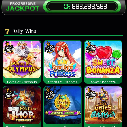
Daily Wins
Gates of Olympus
Starlight Princess
Sweet Bonanza