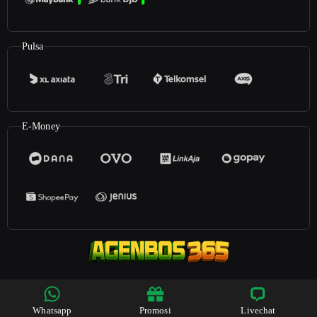
Pulsa
E-Money
©2023
Agenbos365
. All rights reserved | 18+
Whatsapp
Promosi
Livechat