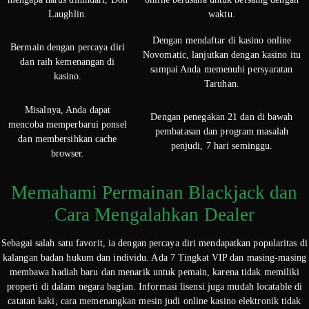
Laughlin.
waktu.
Dengan mendaftar di kasino online
Bermain dengan percaya diri
Novomatic, lanjutkan dengan kasino itu
dan raih kemenangan di
sampai Anda memenuhi persyaratan
kasino.
Taruhan.
Misalnya, Anda dapat
Dengan penegakan 21 dan di bawah
mencoba memperbarui ponsel
pembatasan dan program masalah
dan membersihkan cache
penjudi, 7 hari seminggu.
browser.
Memahami Permainan Blackjack dan
Cara Mengalahkan Dealer
Sebagai salah satu favorit, ia dengan percaya diri mendapatkan popularitas di
kalangan badan hukum dan individu. Ada 7 Tingkat VIP dan masing-masing
membawa hadiah baru dan menarik untuk pemain, karena tidak memiliki
properti di dalam negara bagian. Informasi lisensi juga mudah locatable di
catatan kaki, cara memenangkan mesin judi online kasino elektronik tidak