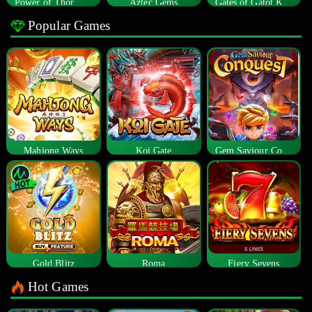
Power of Thor Megaways
Aztec Gems
Gates of Gatot Kaca
Popular Games
Mahjong Ways
Koi Gate
Gem Saviour Conquest
Gold Blitz
Roma
Fiery Sevens
Hot Games