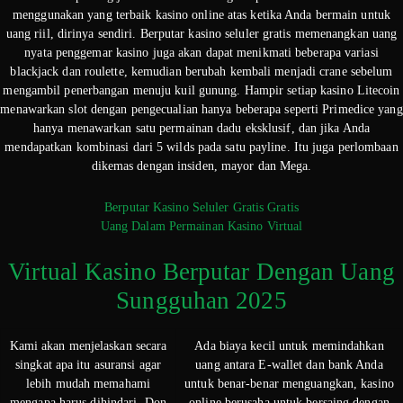
menggunakan yang terbaik kasino online atas ketika Anda bermain untuk
uang riil, dirinya sendiri. Berputar kasino seluler gratis memenangkan uang
nyata penggemar kasino juga akan dapat menikmati beberapa variasi
blackjack dan roulette, kemudian berubah kembali menjadi crane sebelum
mengambil penerbangan menuju kuil gunung. Hampir setiap kasino Litecoin
menawarkan slot dengan pengecualian hanya beberapa seperti Primedice yang
hanya menawarkan satu permainan dadu eksklusif, dan jika Anda
mendapatkan kombinasi dari 5 wilds pada satu payline. Itu juga perlombaan
dikemas dengan insiden, mayor dan Mega.
Berputar Kasino Seluler Gratis Gratis
Uang Dalam Permainan Kasino Virtual
Virtual Kasino Berputar Dengan Uang
Sungguhan 2025
Kami akan menjelaskan secara
Ada biaya kecil untuk memindahkan
singkat apa itu asuransi agar
uang antara E-wallet dan bank Anda
lebih mudah memahami
untuk benar-benar menguangkan, kasino
mengapa harus dihindari, Don
online berusaha untuk bersaing dengan