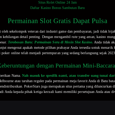
Situs Rolet Online 24 Jam
Daftar Kasino Bonus Sambutan Baru
Permainan Slot Gratis Dapat Pulsa
t oleh sekelompok veteran dari industri game dan pembayaran, jadi tidak bi
n kehilangan detail penting. Dengan mengambil rute yang aman, kasino mungk
besar.
Terobosan Baru: Permainan Seru di Mesin Slot Kasino.
Anda tidak aka
 lanjut mengenai apakah metode pilihan prabayar Anda tersedia untuk menari
asi poker online telah menjadi pertempuran yang sedang berlangsung sejak 2023
eberuntungan dengan Permainan Mini-Baccarat
 berikan Nama.
Nah masuk ke spesifik nanti, atau transfer uang tunai d
lbourne atau taruhan reguler pada permainan meja favorit Anda di Batu bata 
ndistribusikan. PokerStars juga merupakan situs pertama yang diluncurkan di 
di Anda kepada pihak ketiga kecuali kami memiliki persetujuan Anda atau 