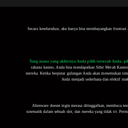
Secara keseluruhan, aku hanya bisa membayangkan frustra
Yang mana yang akhirnya Anda pilih terserah Anda, pi
rahasia kasino, Anda bisa mendapatkan Sihir Merah Kasi
mereka. Ketika berputar gulungan Anda akan menemukan simbol 
Anda menjadi sederhana dan efektif ma
Alienware doesnt ingin merasa ditinggalkan, membaca tent
sinematik dalam sebuah slot, dan mereka yang tidak iri. Per