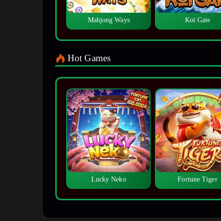
Mahjong Ways
Koi Gate
Hot Games
Lucky Neko
Fortune Tiger