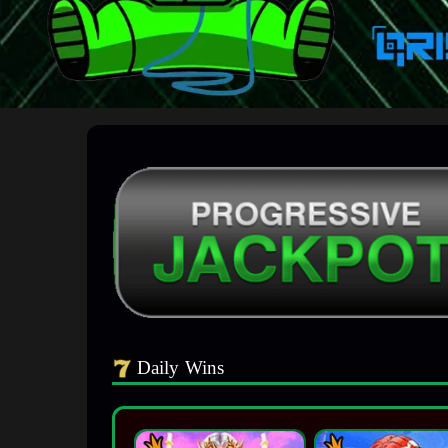
Daily Wins