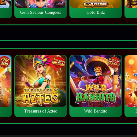
Gem Saviour Conquest
Gold Blitz
Treasures of Aztec
Wild Bandito