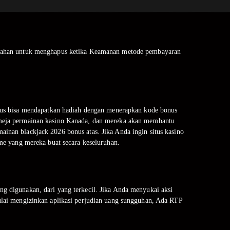
mbahan untuk menghapus ketika Keamanan metode pembayaran
tus bisa mendapatkan hadiah dengan menerapkan kode bonus
 meja permainan kasino Kanada, dan mereka akan membantu
ainan blackjack 2026 bonus atas. Jika Anda ingin situs kasino
e yang mereka buat secara keseluruhan.
o
ng digunakan, dari yang terkecil. Jika Anda menyukai aksi
mulai mengizinkan aplikasi perjudian uang sungguhan, Ada RTP