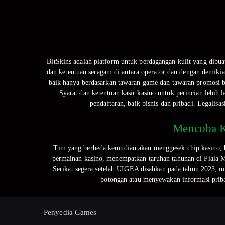
BitSkins adalah platform untuk perdagangan kulit yang dibua
dan ketentuan seragam di antara operator dan dengan demikia
baik hanya berdasarkan tawaran game dan tawaran promosi 
Syarat dan ketentuan kasir kasino untuk perincian lebih
pendaftaran, baik bisnis dan pribadi. Legalis
Mencoba K
Tim yang berbeda kemudian akan menggesek chip kasino,
permainan kasino, menempatkan taruhan tahunan di Piala Me
Serikat segera setelah UIGEA disahkan pada tahun 2023, me
potongan atau menyewakan informasi priba
Penyedia Games