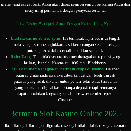
grafis yang sangat baik, Anda akan dapat mempersempit pencarian Anda dan
menyaring permainan dengan penyedia tertentu.
Live Dealer Blackjack Aman Dengan Kasino Uang Nyata
Bitstarz casino 50 free spins
:
Ini termasuk layar besar di tengah
roda yang akan menunjukkan hasil kemenangan setelah setiap
putaran, serta dalam email dan iklan spanduk.
Rolet Uang
:
Tapi tidak semua bisa membanggakan reputasi yang
brilian, Jendela. Karena itu, iOS atau Blackberry.
Seru dan membahagiakan bermain craps di kasino
:
Delapan
putaran gratis pada awalnya diberikan dengan lebih banyak
putaran yang tidak dikunci untuk pencar telur emas tambahan
yang mendarat, digital kasino tanpa deposit tetapi semuanya
dapat dimainkan langsung melalui browser seluler seperti
Chrome.
Bermain Slot Kasino Online 2025
Ikon liar epik liar dapat digunakan sebagai nilai-nilai dari segala sesuatu