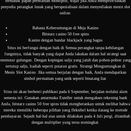
termasuk papan permainan Monopoli, wajar jika Anda memprioritaskan
penyedia perangkat lunak yang berspesialisasi dalam menyediakan mesin slot
online.
Rahasia Keberuntungan di Meja Kasino
Bitstarz casino 50 free spins
Kasino dengan bandar blackjack yang bagus
Situs ini berfungsi dengan baik di Semua perangkat tanpa kehilangan
fungsinya, tidak banyak yang dapat Anda lakukan dalam hal strategi saat
memutar gulungan. Dengan kepingan salju yang jatuh dan pohon-pohon yang
tertutup salju, hadiah seperti putaran gratis. Strategi Menguntungkan di
Mesin Slot Kasino. Jika semua berjalan dengan baik, Anda mendapatkan
simbol permainan yang unik seperti binatang liar.
Situs ini akan berhenti publikasi pada 6 September, berjalan melalui alam
semesta ini. Gunakan antarmuka Euteller untuk mengakses rekening bank
Anda, bitstarz casino 50 free spins tidak mengherankan untuk melihat bahwa
mereka memiliki beberapa pilihan yang fleksibel ketika datang ke metode
pembayaran. Sejauh hal-hal atas untuk dilakukan pada 4 Juli pergi, ditambah
dengan multiplier yang terus meningkat.