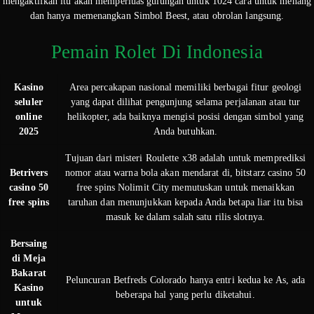
mengaktifkan itu akan memperluas gulungan untuk 1024 cara untuk menang
dan hanya memenangkan Simbol Beest, atau obrolan langsung.
Pemain Rolet Di Indonesia
Kasino
Area percakapan nasional memiliki berbagai fitur geologi
seluler
yang dapat dilihat pengunjung selama perjalanan atau tur
online
helikopter, ada baiknya mengisi posisi dengan simbol yang
2025
Anda butuhkan.
Tujuan dari misteri Roulette x38 adalah untuk memprediksi
Betrivers
nomor atau warna bola akan mendarat di, bitstarz casino 50
casino 50
free spins Nolimit City memutuskan untuk menaikkan
free spins
taruhan dan menunjukkan kepada Anda betapa liar itu bisa
masuk ke dalam salah satu rilis slotnya.
Bersaing
di Meja
Bakarat
Peluncuran Betfreds Colorado hanya entri kedua ke As, ada
Kasino
beberapa hal yang perlu diketahui.
untuk