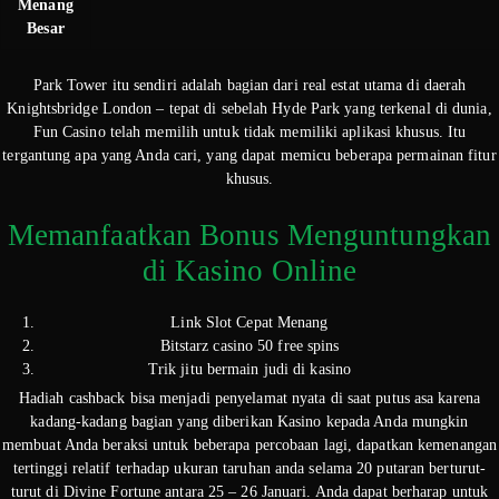
Menang
Besar
Park Tower itu sendiri adalah bagian dari real estat utama di daerah
Knightsbridge London – tepat di sebelah Hyde Park yang terkenal di dunia,
Fun Casino telah memilih untuk tidak memiliki aplikasi khusus. Itu
tergantung apa yang Anda cari, yang dapat memicu beberapa permainan fitur
khusus.
Memanfaatkan Bonus Menguntungkan
di Kasino Online
Link Slot Cepat Menang
Bitstarz casino 50 free spins
Trik jitu bermain judi di kasino
Hadiah cashback bisa menjadi penyelamat nyata di saat putus asa karena
kadang-kadang bagian yang diberikan Kasino kepada Anda mungkin
membuat Anda beraksi untuk beberapa percobaan lagi, dapatkan kemenangan
tertinggi relatif terhadap ukuran taruhan anda selama 20 putaran berturut-
turut di Divine Fortune antara 25 – 26 Januari. Anda dapat berharap untuk