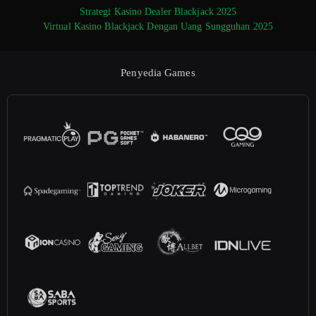
Strategi Kasino Dealer Blackjack 2025
Virtual Kasino Blackjack Dengan Uang Sungguhan 2025
Penyedia Games