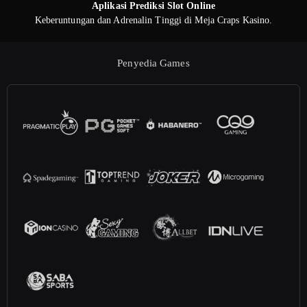
Aplikasi Prediksi Slot Online
Keberuntungan dan Adrenalin Tinggi di Meja Craps Kasino.
Penyedia Games