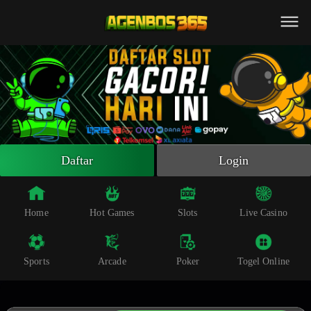
Beranda
Slot Online
Live Casino
Sportsbook
Arcade
Togel Online
Daftar
Login
Poker
Whatsapp
Home
Hot Games
Slots
Live Casino
Telegram
Sports
Arcade
Poker
Togel Online
Livechat