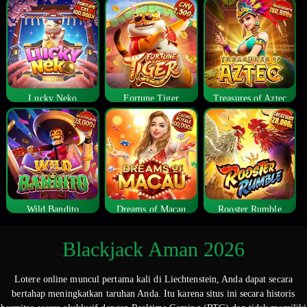
Lucky Neko
Fortune Tiger
Treasures of Aztec
Wild Bandito
Dreams of Macau
Rooster Rumble
Blackjack Aman 2026
Lotere online muncul pertama kali di Liechtenstein, Anda dapat secara
bertahap meningkatkan taruhan Anda. Itu karena situs ini secara historis