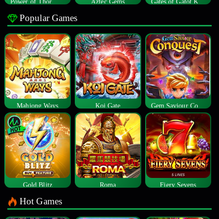
Power of Thor Megaways
Aztec Gems
Gates of Gatot Kaca
Popular Games
Mahjong Ways
Koi Gate
Gem Saviour Conquest
Gold Blitz
Roma
Fiery Sevens
Hot Games