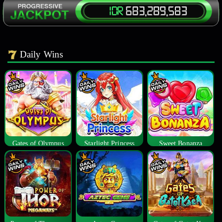
Daily Wins
Gates of Olympus
Starlight Princess
Sweet Bonanza