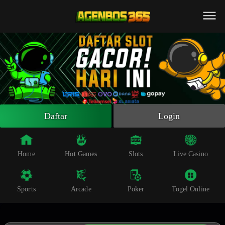
Beranda
Slot Online
Live Casino
Sportsbook
Arcade
Togel Online
Daftar
Login
Poker
Whatsapp
Home
Hot Games
Slots
Live Casino
Telegram
Sports
Arcade
Poker
Togel Online
Livechat