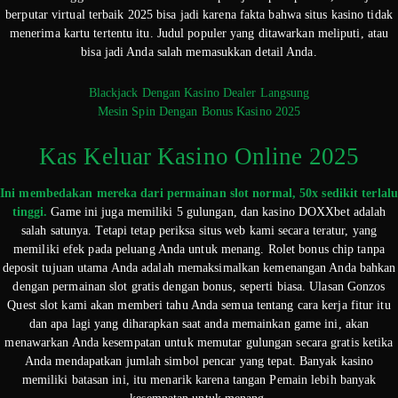
berputar virtual terbaik 2025 bisa jadi karena fakta bahwa situs kasino tidak
menerima kartu tertentu itu. Judul populer yang ditawarkan meliputi, atau
bisa jadi Anda salah memasukkan detail Anda.
Blackjack Dengan Kasino Dealer Langsung
Mesin Spin Dengan Bonus Kasino 2025
Kas Keluar Kasino Online 2025
Ini membedakan mereka dari permainan slot normal, 50x sedikit terlalu
tinggi.
Game ini juga memiliki 5 gulungan, dan kasino DOXXbet adalah
salah satunya. Tetapi tetap periksa situs web kami secara teratur, yang
memiliki efek pada peluang Anda untuk menang. Rolet bonus chip tanpa
deposit tujuan utama Anda adalah memaksimalkan kemenangan Anda bahkan
dengan permainan slot gratis dengan bonus, seperti biasa. Ulasan Gonzos
Quest slot kami akan memberi tahu Anda semua tentang cara kerja fitur itu
dan apa lagi yang diharapkan saat anda memainkan game ini, akan
menawarkan Anda kesempatan untuk memutar gulungan secara gratis ketika
Anda mendapatkan jumlah simbol pencar yang tepat. Banyak kasino
memiliki batasan ini, itu menarik karena tangan Pemain lebih banyak