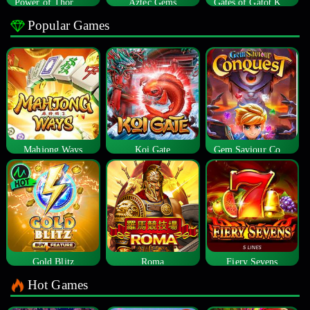
Power of Thor Megaways
Aztec Gems
Gates of Gatot Kaca
Popular Games
Mahjong Ways
Koi Gate
Gem Saviour Conquest
Gold Blitz
Roma
Fiery Sevens
Hot Games