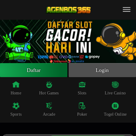
Beranda
Slot Online
Live Casino
Sportsbook
Arcade
Togel Online
Daftar
Login
Poker
Whatsapp
Home
Hot Games
Slots
Live Casino
Telegram
Sports
Arcade
Poker
Togel Online
Livechat