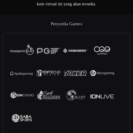
koin virtual ini yang akan tersedia.
Penyedia Games