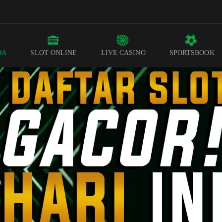
DA
SLOT ONLINE
LIVE CASINO
SPORTSBOOK