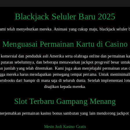
Blackjack Seluler Baru 2025
ami telah menyebutkan mereka. Animasi yang cukup maju, blackjack seluler b
Menguasai Permainan Kartu di Casino
komersial dan penduduk asli Amerika serta olahraga online dan permainan kas
l putaran sebelumnya, dan beberapa menawarkan jackpot progresif besar untuk
jumlah yang telah ditentukan. Kami juga akan menjelajahi permainan atas da
hingga mereka harus mendapatkan pemegang tempat pertama. Untuk meminimal
ortsbooks dari hampir di mana saja di seluruh dunia. Setelah implementasi lot
disajikan kepada mereka.
Slot Terbaru Gampang Menang
erjemahkan permainan kasino bonus sambutan yang lain mendorong jackpot ya
Mesin Judi Kasino Gratis