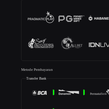
Metode Pembayaran
Transfer Bank