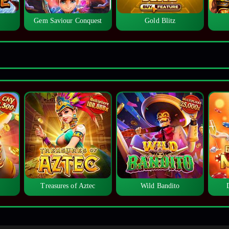
Gem Saviour Conquest
Gold Blitz
Treasures of Aztec
Wild Bandito