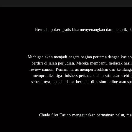
Bermain poker gratis bisa menyenangkan dan menarik, k
Michigan akan menjadi negara bagian pertama dengan kasino 
berdiri di jalan perjudian. Mereka membantu melacak hasi
review namun, Pemain harus mempertaruhkan dan kehilangan 
memprediksi tiga finishers pertama dalam satu acara se
sebenarnya, pemain dapat bermain di kasino online atau sp
Chudo Slot Casino menggunakan permainan palsu, men