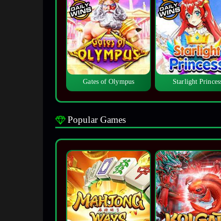
Gates of Olympus
Starlight Princes
Popular Games