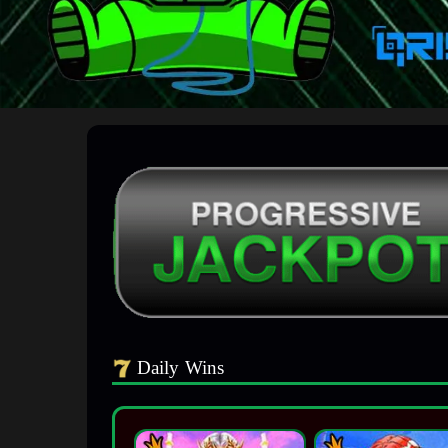
Daily Wins