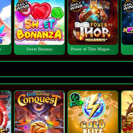
s
Sweet Bonanza
Power of Thor Megaways