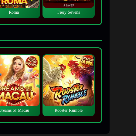
Roma
Fiery Sevens
Dreams of Macau
Rooster Rumble