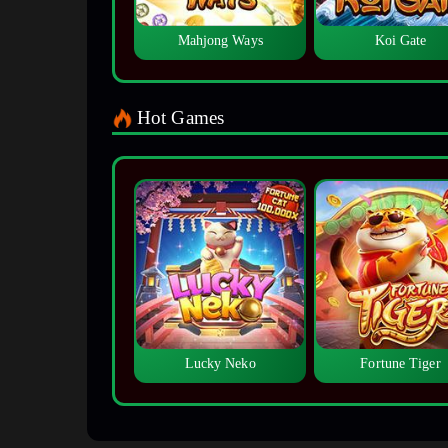
Mahjong Ways
Koi Gate
Hot Games
Lucky Neko
Fortune Tiger