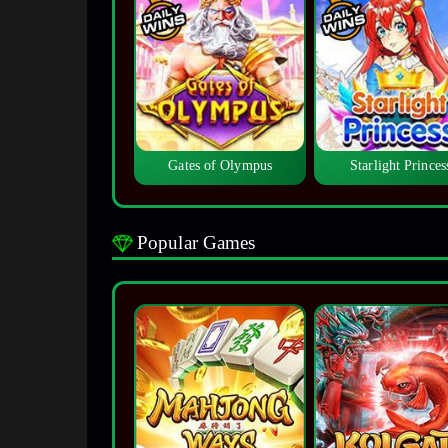
Gates of Olympus
Starlight Princes
Popular Games