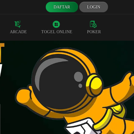
DAFTAR
LOGIN
ARCADE
TOGEL ONLINE
POKER