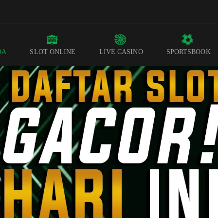
DA
SLOT ONLINE
LIVE CASINO
SPORTSBOOK