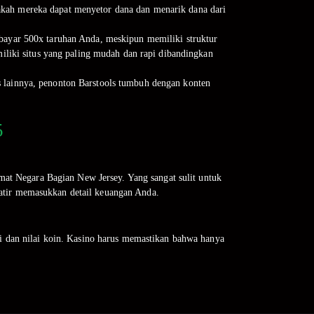
akah mereka dapat menyetor dana dan menarik dana dari
mbayar 500x taruhan Anda, meskipun memiliki struktur
iliki situs yang paling mudah dan rapi dibandingkan
s lainnya, penonton Barstools tumbuh dengan konten
5
mat Negara Bagian New Jersey. Yang sangat sulit untuk
atir memasukkan detail keuangan Anda.
 dan nilai koin. Kasino harus memastikan bahwa hanya