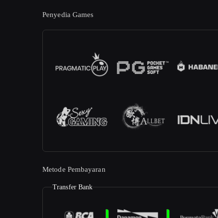
Penyedia Games
Metode Pembayaran
Transfer Bank