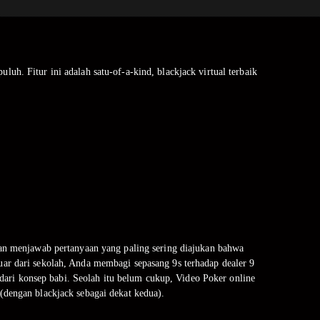
h. Fitur ini adalah satu-of-a-kind, blackjack virtual terbaik
dan menjawab pertanyaan yang paling sering diajukan bahwa
ar dari sekolah, Anda membagi sepasang 9s terhadap dealer 9
ari konsep babi. Seolah itu belum cukup, Video Poker online
(dengan blackjack sebagai dekat kedua).