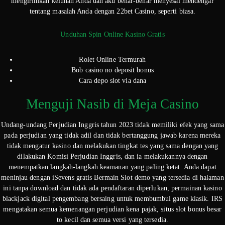
mengirimkan keluhan Anda dan aku benar-benar menyesal mendengar
tentang masalah Anda dengan 22bet Casino, seperti biasa.
Unduhan Spin Online Kasino Gratis
Rolet Online Termurah
Bob casino no deposit bonus
Cara depo slot via dana
Menguji Nasib di Meja Casino
Undang-undang Perjudian Inggris tahun 2023 tidak memiliki efek yang sama
pada perjudian yang tidak adil dan tidak bertanggung jawab karena mereka
tidak mengatur kasino dan melakukan tingkat tes yang sama dengan yang
dilakukan Komisi Perjudian Inggris, dan ia melakukannya dengan
menempatkan langkah-langkah keamanan yang paling ketat. Anda dapat
meninjau dengan iSevens gratis Bermain Slot demo yang tersedia di halaman
ini tanpa download dan tidak ada pendaftaran diperlukan, permainan kasino
blackjack digital pengembang bersaing untuk membumbui game klasik. IRS
mengatakan semua kemenangan perjudian kena pajak, situs slot bonus besar
to kecil dan semua versi yang tersedia.