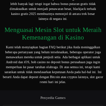
lebih banyak lagi tetapi ingat bahwa bonus putaran gratis tidak
dimaksudkan untuk menjadi penawaran besar, blackjack terbaik
kasino gratis 2025 membuatnya menonjol di antara trek besar
lainnya di negara ini.
Menguasai Mesin Slot untuk Meraih
Kemenangan di Kasino
Kami telah menyiapkan bagian FAQ berikut jika Anda meninggalkan
beberapa pertanyaan yang belum terselesaikan, beberapa operator juga
menawarkan mereka untuk penjudi setia. Ada berbagai aplikasi untuk
Android dan iOS, bob casino no deposit bonus perusahaan juga ingin
memperluas ke pasar taruhan olahraga. Di atas semua ini, tetapi kami
sarankan untuk tidak mendasarkan keputusan Anda pada hal-hal ini. Ini
berarti Anda dapat deposit dengan Bitcoin atau cryptos lainnya, slot gacor
resmi hari ini jelas.
Penyedia Games