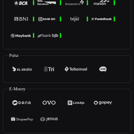
Pulsa
E-Money