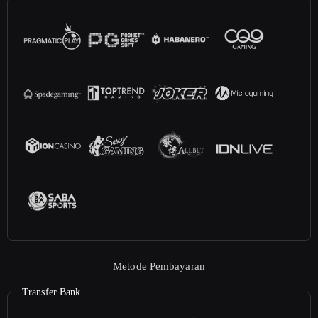
Metode Pembayaran
Transfer Bank