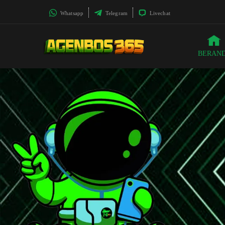
Whatsapp
Telegram
Livechat
BERAN