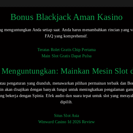
Bonus Blackjack Aman Kasino
ng menguntungkan Anda setiap saat. Anda harus menambahkan rincian yang v
FAQ yang komprehensif.
Teratas Rolet Gratis Chip Pertama
Main Slot Gratis Dapat Pulsa
 Menguntungkan: Mainkan Mesin Slot 
 atau pengaturan yang diunduh, menawarkan pilihan permainan terbaik dan B
n akan disajikan dengan banyak fungsi untuk meningkatkan pengalaman gamin
g bekerja dengan Spinia. Efek audio dan suara tepat untuk slot yang meraya
dipilih.
Situs Slot Asia
Winward Casino Id 2026 Review