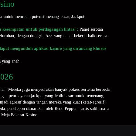
sino
ra untuk membuat potensi menang besar, Jackpot.
.
 kesempatan untuk perdagangan lintas. :
Panel sorotan
eluruhan, dengan dua grid 5×3 yang dapat bekerja baik secara
 dapat mengunduh aplikasi kasino yang dirancang khusus
.
 yang aneh.
2026
aman. Mereka juga menyediakan banyak pokies bertema berbeda
engan pembayaran jackpot yang lebih besar untuk pemenang,
jadi agresif dengan tangan mereka yang kuat (ketat-agresif)
a, penelepon disuarakan oleh Redd Pepper – artis sulih suara
 Meja Bakarat Kasino.