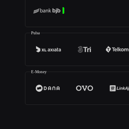
Pulsa
E-Money