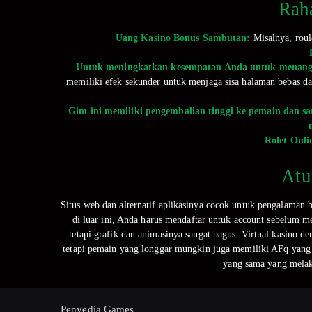
Rah
Uang Kasino Bonus Sambutan:
Misalnya, roul
Untuk meningkatkan kesempatan Anda untuk menang A
memiliki efek sekunder untuk menjaga sisa halaman bebas dar
Gim ini memiliki pengembalian tinggi ke pemain dan sa
Rolet Onl
Atu
Situs web dan alternatif aplikasinya cocok untuk pengalama
di luar ini, Anda harus mendaftar untuk account sebelum 
tetapi grafik dan animasinya sangat bagus. Virtual kasino 
tetapi pemain yang longgar mungkin juga memiliki AFq yang t
yang sama yang melak
Penyedia Games