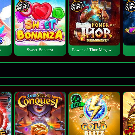
s
Sweet Bonanza
Power of Thor Megaways