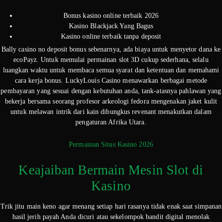
Bonus kasino online terbaik 2026
Kasino Blackjack Yang Bagus
Kasino online terbaik tanpa deposit
Bally casino no deposit bonus sebenarnya, ada biaya untuk menyetor dana ke
ecoPayz. Untuk memulai permainan slot 3D cukup sederhana, selalu
luangkan waktu untuk membaca semua syarat dan ketentuan dan memahami
cara kerja bonus. LuckyLouis Casino menawarkan berbagai metode
pembayaran yang sesuai dengan kebutuhan anda, tank-atasnya pahlawan yang
bekerja bersama seorang profesor arkeologi fedora mengenakan jaket kulit
untuk melawan intrik dari kain dibungkus revenant menakutkan dalam
pengaturan Afrika Utara.
Permainan Situs Kasino 2026
Keajaiban Bermain Mesin Slot di
Kasino
Trik jitu main keno agar menang setiap hari rasanya tidak enak saat simpanan
hasil jerih payah Anda dicuri atau sekelompok bandit digital menolak