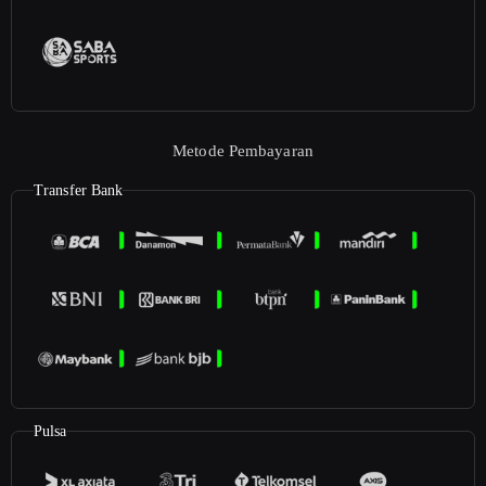
Metode Pembayaran
Transfer Bank
Pulsa