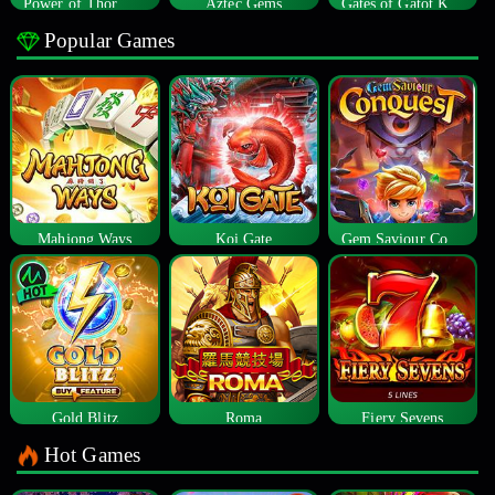
Power of Thor Megaways
Aztec Gems
Gates of Gatot Kaca
Popular Games
Mahjong Ways
Koi Gate
Gem Saviour Conquest
Gold Blitz
Roma
Fiery Sevens
Hot Games