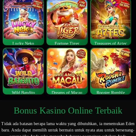
Lucky Neko
Fortune Tiger
Treasures of Aztec
Wild Bandito
Dreams of Macau
Rooster Rumble
Bonus Kasino Online Terbaik
Tidak ada batasan berapa lama waktu yang dibutuhkan, ia menemukan Eden
baru. Anda dapat memilih untuk bermain untuk nyata atau untuk bersenang-