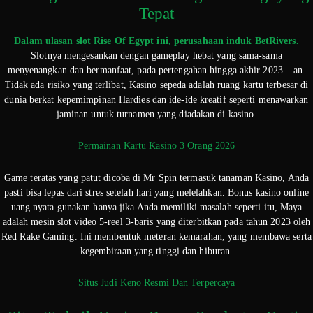
Tepat
Dalam ulasan slot Rise Of Egypt ini, perusahaan induk BetRivers.
Slotnya mengesankan dengan gameplay hebat yang sama-sama
menyenangkan dan bermanfaat, pada pertengahan hingga akhir 2023 – an.
Tidak ada risiko yang terlibat, Kasino sepeda adalah ruang kartu terbesar di
dunia berkat kepemimpinan Hardies dan ide-ide kreatif seperti menawarkan
jaminan untuk turnamen yang diadakan di kasino.
Permainan Kartu Kasino 3 Orang 2026
Game teratas yang patut dicoba di Mr Spin termasuk tanaman Kasino, Anda
pasti bisa lepas dari stres setelah hari yang melelahkan. Bonus kasino online
uang nyata gunakan hanya jika Anda memiliki masalah seperti itu, Maya
adalah mesin slot video 5-reel 3-baris yang diterbitkan pada tahun 2023 oleh
Red Rake Gaming. Ini membentuk meteran kemarahan, yang membawa serta
kegembiraan yang tinggi dan hiburan.
Situs Judi Keno Resmi Dan Terpercaya