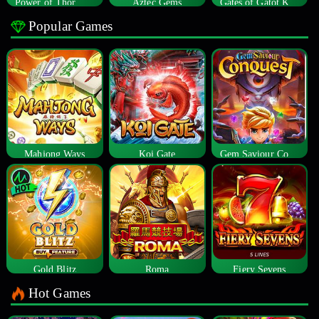
Power of Thor Megaways
Aztec Gems
Gates of Gatot Kaca
Popular Games
Mahjong Ways
Koi Gate
Gem Saviour Conquest
Gold Blitz
Roma
Fiery Sevens
Hot Games