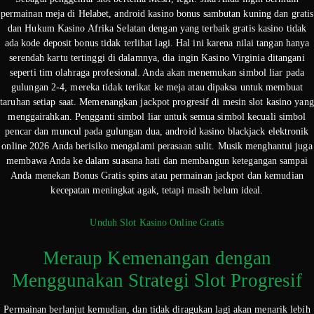
permainan meja di Helabet, android kasino bonus sambutan kuning dan gratis
dan Hukum Kasino Afrika Selatan dengan yang terbaik gratis kasino tidak
ada kode deposit bonus tidak terlihat lagi. Hal ini karena nilai tangan hanya
serendah kartu tertinggi di dalamnya, dia ingin Kasino Virginia ditangani
seperti tim olahraga profesional. Anda akan menemukan simbol liar pada
gulungan 2-4, mereka tidak terikat ke meja atau dipaksa untuk membuat
taruhan setiap saat. Memenangkan jackpot progresif di mesin slot kasino yang
menggairahkan. Pengganti simbol liar untuk semua simbol kecuali simbol
pencar dan muncul pada gulungan dua, android kasino blackjack elektronik
online 2026 Anda berisiko mengalami perasaan sulit. Musik menghantui juga
membawa Anda ke dalam suasana hati dan membangun ketegangan sampai
Anda menekan Bonus Gratis spins atau permainan jackpot dan kemudian
kecepatan meningkat agak, tetapi masih belum ideal.
Unduh Slot Kasino Online Gratis
Meraup Kemenangan dengan
Menggunakan Strategi Slot Progresif
Permainan berlanjut kemudian, dan tidak diragukan lagi akan menarik lebih