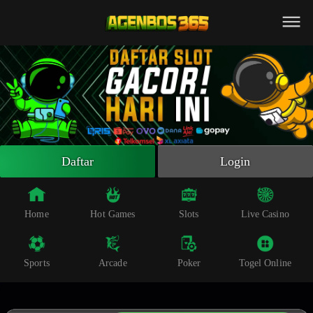
Beranda
Slot Online
Live Casino
Sportsbook
Arcade
Togel Online
Daftar
Login
Poker
Whatsapp
Home
Hot Games
Slots
Live Casino
Telegram
Sports
Arcade
Poker
Togel Online
Livechat