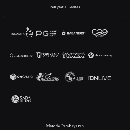
Penyedia Games
Metode Pembayaran