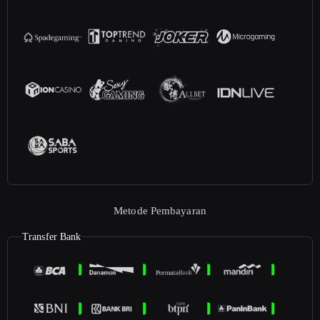
Metode Pembayaran
Transfer Bank