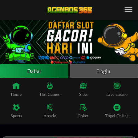
Beranda
Slot Online
Live Casino
Sportsbook
Arcade
Togel Online
Daftar
Login
Poker
Whatsapp
Home
Hot Games
Slots
Live Casino
Telegram
Sports
Arcade
Poker
Togel Online
Livechat