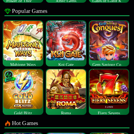
Power of Thor Megaways
Aztec Gems
Gates of Gatot Kaca
Popular Games
Mahjong Ways
Koi Gate
Gem Saviour Conquest
Gold Blitz
Roma
Fiery Sevens
Hot Games