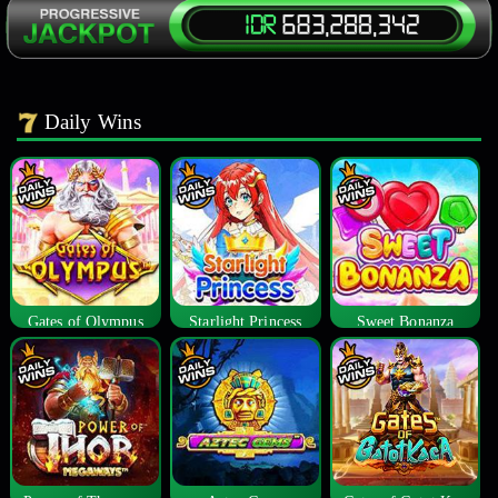
Daily Wins
Gates of Olympus
Starlight Princess
Sweet Bonanza