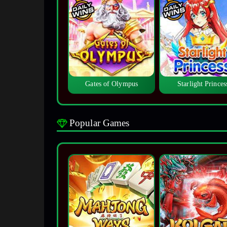
Gates of Olympus
Starlight Princes
Popular Games