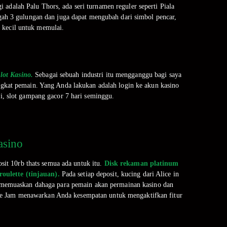
 adalah Palu Thors, ada seri turnamen reguler seperti Piala
tengah 3 gulungan dan juga dapat mengubah dari simbol pencar,
 kecil untuk memulai.
ot Kasino.
Sebagai sebuah industri itu mengganggu bagi saya
gkat pemain. Yang Anda lakukan adalah login ke akun kasino
i, slot gampang gacor 7 hari seminggu.
asino
sit 10rb thats semua ada untuk itu.
Disk rekaman platinum
roulette (tinjauan).
Pada setiap deposit, kucing dari Alice in
 memuaskan dahaga para pemain akan permainan kasino dan
ungle Jam menawarkan Anda kesempatan untuk mengaktifkan fitur