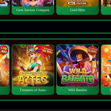
Gem Saviour Conquest
Gold Blitz
Treasures of Aztec
Wild Bandito