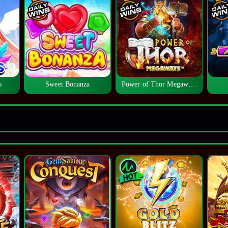
s
Sweet Bonanza
Power of Thor Megaways