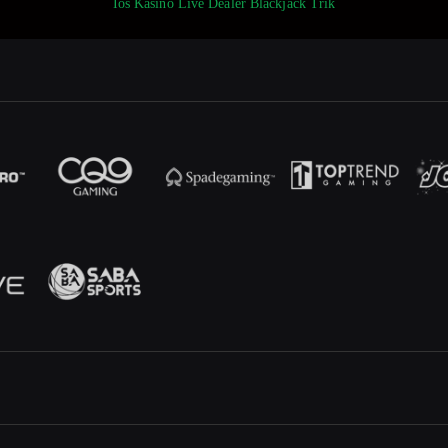
Ios Kasino Live Dealer Blackjack Trik