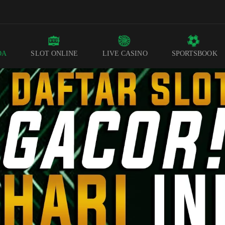
DA
SLOT ONLINE
LIVE CASINO
SPORTSBOOK