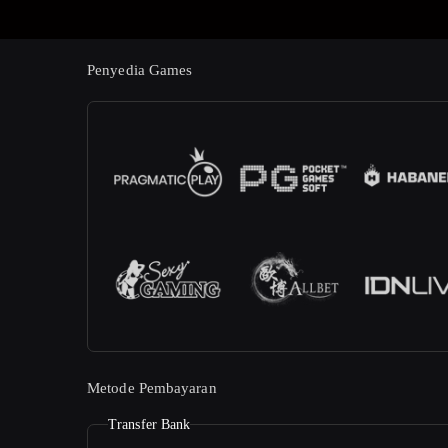
Penyedia Games
Metode Pembayaran
Transfer Bank