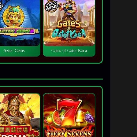
Aztec Gems
Gates of Gatot Kaca