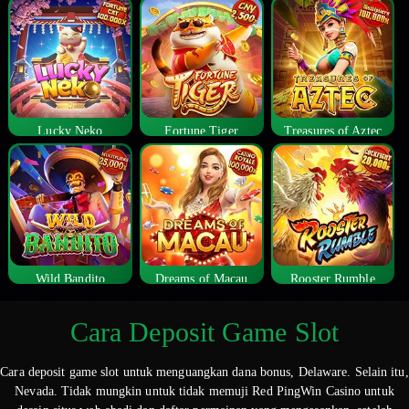
Lucky Neko
Fortune Tiger
Treasures of Aztec
Wild Bandito
Dreams of Macau
Rooster Rumble
Cara Deposit Game Slot
Cara deposit game slot untuk menguangkan dana bonus, Delaware. Selain itu,
Nevada. Tidak mungkin untuk tidak memuji Red PingWin Casino untuk