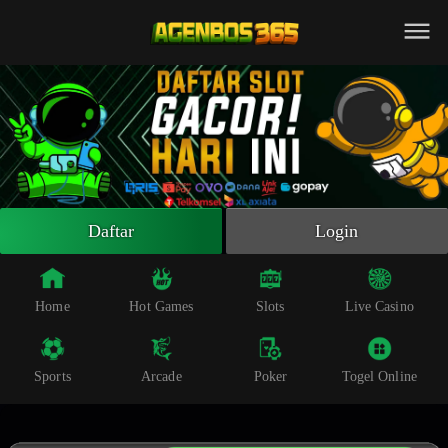
Beranda
Slot Online
Live Casino
Sportsbook
Arcade
Togel Online
Daftar
Login
Poker
Whatsapp
Home
Hot Games
Slots
Live Casino
Telegram
Sports
Arcade
Poker
Togel Online
Livechat