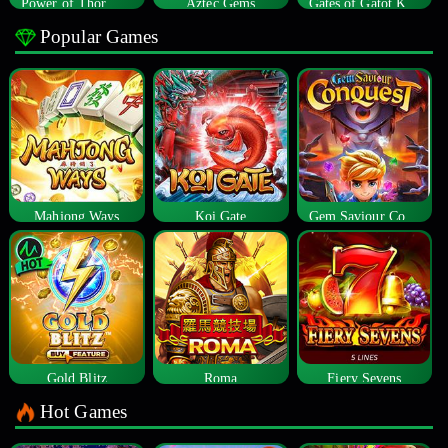
Power of Thor Megaways
Aztec Gems
Gates of Gatot Kaca
Popular Games
Mahjong Ways
Koi Gate
Gem Saviour Conquest
Gold Blitz
Roma
Fiery Sevens
Hot Games