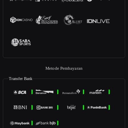
Metode Pembayaran
Transfer Bank